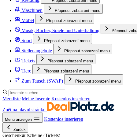
Kleidung
Přepnout zobrazení menu
Maschinen
Přepnout zobrazení menu
Möbel
Přepnout zobrazení menu
Musik, Bücher, Spiele und Unterhaltung
Přepnout zob
Sport
Přepnout zobrazení menu
Stellenangebote
Přepnout zobrazení menu
Tickets
Přepnout zobrazení menu
Tiere
Přepnout zobrazení menu
Zum Tausch (SWAP)
Přepnout zobrazení menu
Merkliste
Meine Inserate
Kostenlos inserieren
Zpět na hlavní stránku
Kostenlos inserieren
Menü anzeigen
Zurück
Geschenkgutscheine
(Tickets)