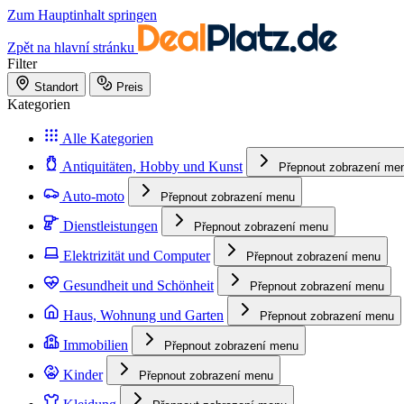
Zum Hauptinhalt springen
Zpět na hlavní stránku
Filter
Standort
Preis
Kategorien
Alle Kategorien
Antiquitäten, Hobby und Kunst
Přepnout zobrazení me
Auto-moto
Přepnout zobrazení menu
Dienstleistungen
Přepnout zobrazení menu
Elektrizität und Computer
Přepnout zobrazení menu
Gesundheit und Schönheit
Přepnout zobrazení menu
Haus, Wohnung und Garten
Přepnout zobrazení menu
Immobilien
Přepnout zobrazení menu
Kinder
Přepnout zobrazení menu