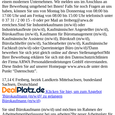
einem modernen Unternehmen. Wir melden uns im Anschluss an
Ihre Bewerbung umgehend bei Ihnen! Falls Sie noch Fragen an uns
haben, können Sie uns von Montag bis Donnerstag von 08:00 bis
17:00 Uhr und am Freitag von 08:00 bis 15:00 Uhr telefonisch unter
0 37 31 / 2 00 15 - 0 oder per Mail an freiberg@arwa.de
erreichen.Sind Sie Industriekaufmann (m/w/d) oder
Industriekaufleute (m/w/d), Kaufmännischer Angestellter (m/w/d),
Bürokauffrau (m/w/d), Kaufmann für Büromanagement (m/w/d),
Kaufmännische Assistenz (m/w/d), Bürokraft (m/w/d),
Bürofachhelfer (m/w/d), Sachbearbeiter (m/w/d), Kaufmännische
Fachkraft (m/w/d) oder Quereinsteiger Büro (m/w/d)?Dann
bewerben Sie sich jetzt gleich online auf dieses Stellenangebot!Mit
Ihrer Bewerbung erklären Sie sich mit den Datenschutzrichtlinien
der Firma ARWA Personaldienstleistungen GmbH einverstanden.
Diese finden Sie auf unserer Homepage www.arwa.de unter dem
Punkt “Datenschutz”.
17,14 €
Freiberg, bezirk Landkreis Mittelsachsen, bundesland
Sachsen, Deutschland
Klicken Sie hier, um zum Angebot
'Bürokaufmann (m/w/d)' zu gelangen
Bürokaufmann (m/w/d)
Sie sind Bürokaufmann (m/w/d) und möchten im Rahmen der
Arbeitnehmerüberlassung bei uns arbeiten?Ihr neuer Arbeitsplatz für