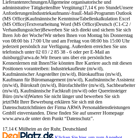
LieferantenrechnungenAllgemeine organisatorische und
administrative TätigkeitenIhre Vergütung17,14 € pro StundeUnsere
AnforderungenIndustriekaufmann/-frauE-Mail-Programm Outlook
(MS Office)Kaufmännische KenntnisseTabellenkalkulation Excel
(MS Office)Textverarbeitung Word (MS Office)Deutsch (C1-C2 /
Verhandlungssicher)Bewerben Sie sich direkt und sichern Sie sich
Ihren Job der Woche!Wir stehen Ihnen von Montag bis Donnerstag
von 08:00 bis 17:00 Uhr und am Freitag von 08:00 bis 15:00 Uhr
jederzeit persönlich zur Verfügung. Außerdem erreichen Sie uns
telefonisch unter 02 03 / 2 85 38 - 6 oder per E-Mail an
duisburg@arwa.de.Wir freuen uns über ein persönliches
Kennenlernen mit Ihnen!Sie könnten Ihre Karriere auch mit diesen
Positionen vorantreiben: Industriekaufleute (m/w/d),
Kaufmännischer Angestellter (m/w/d), Bürokauffrau (m/w/d),
Kaufmann für Büromanagement (m/w/d), Kaufmännische Assistenz
(m/w/d), Bürokraft (m/w/d), Bürofachhelfer (m/w/d), Sachbearbeiter
(m/w/d), Kaufmännische Fachkraft (m/w/d) oder Quereinsteiger
Büro (m/w/d)Warten Sie nicht länger und bewerben Sie sich
jetzt!Mit Ihrer Bewerbung erklären Sie sich mit den
Datenschutzrichtlinien der Firma ARWA Personaldienstleistungen
GmbH einverstanden. Diese finden Sie auf unserer Homepage
www.arwa.de unter dem Punkt “Datenschutz”.
17,14 €
Mülheim an der Ruhr, Deutschland
Klicken Sie hier, um zum Angebot