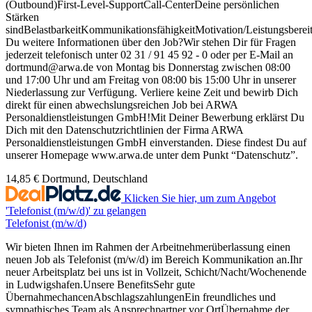
(Outbound)First-Level-SupportCall-CenterDeine persönlichen
Stärken
sindBelastbarkeitKommunikationsfähigkeitMotivation/Leistungsbereit
Du weitere Informationen über den Job?Wir stehen Dir für Fragen
jederzeit telefonisch unter 02 31 / 91 45 92 - 0 oder per E-Mail an
dortmund@arwa.de von Montag bis Donnerstag zwischen 08:00
und 17:00 Uhr und am Freitag von 08:00 bis 15:00 Uhr in unserer
Niederlassung zur Verfügung. Verliere keine Zeit und bewirb Dich
direkt für einen abwechslungsreichen Job bei ARWA
Personaldienstleistungen GmbH!Mit Deiner Bewerbung erklärst Du
Dich mit den Datenschutzrichtlinien der Firma ARWA
Personaldienstleistungen GmbH einverstanden. Diese findest Du auf
unserer Homepage www.arwa.de unter dem Punkt “Datenschutz”.
14,85 €
Dortmund, Deutschland
Klicken Sie hier, um zum Angebot
'Telefonist (m/w/d)' zu gelangen
Telefonist (m/w/d)
Wir bieten Ihnen im Rahmen der Arbeitnehmerüberlassung einen
neuen Job als Telefonist (m/w/d) im Bereich Kommunikation an.Ihr
neuer Arbeitsplatz bei uns ist in Vollzeit, Schicht/Nacht/Wochenende
in Ludwigshafen.Unsere BenefitsSehr gute
ÜbernahmechancenAbschlagszahlungenEin freundliches und
sympathisches Team als Ansprechpartner vor OrtÜbernahme der