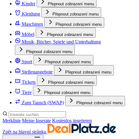
Kinder
Přepnout zobrazení menu
Kleidung
Přepnout zobrazení menu
Maschinen
Přepnout zobrazení menu
Möbel
Přepnout zobrazení menu
Musik, Bücher, Spiele und Unterhaltung
Přepnout zobrazení menu
Sport
Přepnout zobrazení menu
Stellenangebote
Přepnout zobrazení menu
Tickets
Přepnout zobrazení menu
Tiere
Přepnout zobrazení menu
Zum Tausch (SWAP)
Přepnout zobrazení menu
Merkliste
Meine Inserate
Kostenlos inserieren
Zpět na hlavní stránku