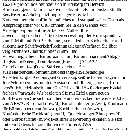
16,21 € pro Stunde befindet sich in Freiberg im Bereich
Büromanagement.Ihre attraktiven JobvorteileFahrdienste / Shuttle
Service zum ArbeitsplatzLangfristiger Einsatz im
KundenunternehmenEin freundliches und sympathisches Team als
Ansprechpartner vor OrtKommen Sie in den Genuss von
ArbeitgeberprämienIhre ArbeitszeitVollzeitIhre
abwechslungsreichen TätigkeitenVerwaltung der Korrespondenz
von E-Mail und PostBearbeitung verschiedener Sachverhalte und
allgemeiner SchriftverkehrRechnungslegungVerfügen Sie über
vergleichbare Qualifikationen?Büro- und
VerwaltungsarbeitenBüroorganisation, BüromanagementAblage,
RegistraturDaten-, TexterfassungEnglisch (A1-A2 /
Grundkenntnisse)Diese Stärken zeichnen Sie
ausBelastbarkeitKommunikationsfähigkeitSelbständiges
ArbeitenSorgfalt/GenauigkeitZuverlässigkeitSie haben Fragen zum
Job?Wir freuen uns auf den Austausch mit Ihnen, ganz egal, ob
persönlich, telefonisch unter 0 37 31 / 2 00 15 - 0 oder per E-Mail
freiberg@arwa.de.Wir begleiten Sie mit Erfolg zum neuen
Job!Bewerben Sie sich noch heute und entdecken Sie weitere Jobs
von ARWA: Bürokraft (m/w/d), Bürofachhelfer (m/w/d), Kaufmann
für Büromanagement (m/w/d), Sachbearbeiter (m/w/d),
Kaufmännische Fachkraft (m/w/d), Quereinsteiger Büro (m/w/d)
oder Bürokauffrau (m/w/d)Mit Ihrer Bewerbung erklären Sie sich
mit den Datenschutzrichtlinien der Firma ARWA
Personaldienstleistungen GmbH einverstanden. Diese finden Sie auf