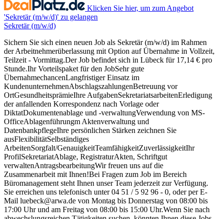
Klicken Sie hier, um zum Angebot
'Sekretär (m/w/d)' zu gelangen
Sekretär (m/w/d)
Sichern Sie sich einen neuen Job als Sekretär (m/w/d) im Rahmen
der Arbeitnehmerüberlassung mit Option auf Übernahme in Vollzeit,
Teilzeit - Vormittag.Der Job befindet sich in Lübeck für 17,14 € pro
Stunde.Ihr Vorteilspaket für den JobSehr gute
ÜbernahmechancenLangfristiger Einsatz im
KundenunternehmenAbschlagszahlungenBetreuung vor
OrtGesundheitsprämieIhre AufgabenSekretariatsarbeitenErledigung
der anfallenden Korrespondenz nach Vorlage oder
DiktatDokumentenablage und -verwaltungVerwendung von MS-
OfficeAblagenführungm Aktenverwaltung und
DatenbankpflegeIhre persönlichen Stärken zeichnen Sie
ausFlexibilitätSelbständiges
ArbeitenSorgfalt/GenauigkeitTeamfähigkeitZuverlässigkeitIhr
ProfilSekretariatAblage, RegistraturAkten, Schriftgut
verwaltenAntragsbearbeitungWir freuen uns auf die
Zusammenarbeit mit Ihnen!Bei Fragen zum Job im Bereich
Büromanagement steht Ihnen unser Team jederzeit zur Verfügung.
Sie erreichen uns telefonisch unter 04 51 / 5 92 96 - 0, oder per E-
Mail luebeck@arwa.de von Montag bis Donnerstag von 08:00 bis
17:00 Uhr und am Freitag von 08:00 bis 15:00 Uhr.Wenn Sie nach
abwechslungsreichen Tätigkeiten suchen, könnten Ihnen diese Jobs