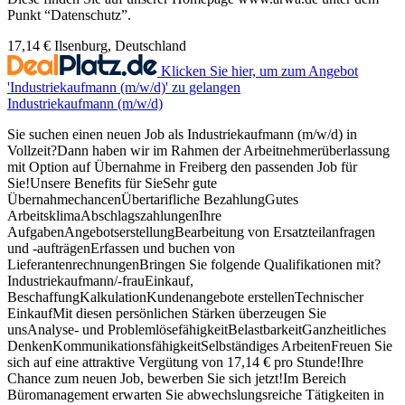
Punkt “Datenschutz”.
17,14 €
Ilsenburg, Deutschland
Klicken Sie hier, um zum Angebot
'Industriekaufmann (m/w/d)' zu gelangen
Industriekaufmann (m/w/d)
Sie suchen einen neuen Job als Industriekaufmann (m/w/d) in
Vollzeit?Dann haben wir im Rahmen der Arbeitnehmerüberlassung
mit Option auf Übernahme in Freiberg den passenden Job für
Sie!Unsere Benefits für SieSehr gute
ÜbernahmechancenÜbertarifliche BezahlungGutes
ArbeitsklimaAbschlagszahlungenIhre
AufgabenAngebotserstellungBearbeitung von Ersatzteilanfragen
und -aufträgenErfassen und buchen von
LieferantenrechnungenBringen Sie folgende Qualifikationen mit?
Industriekaufmann/-frauEinkauf,
BeschaffungKalkulationKundenangebote erstellenTechnischer
EinkaufMit diesen persönlichen Stärken überzeugen Sie
unsAnalyse- und ProblemlösefähigkeitBelastbarkeitGanzheitliches
DenkenKommunikationsfähigkeitSelbständiges ArbeitenFreuen Sie
sich auf eine attraktive Vergütung von 17,14 € pro Stunde!Ihre
Chance zum neuen Job, bewerben Sie sich jetzt!Im Bereich
Büromanagement erwarten Sie abwechslungsreiche Tätigkeiten in