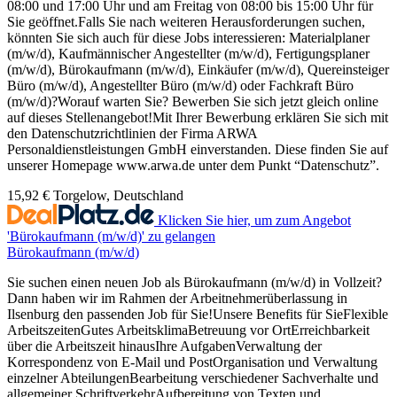
08:00 und 17:00 Uhr und am Freitag von 08:00 bis 15:00 Uhr für
Sie geöffnet.Falls Sie nach weiteren Herausforderungen suchen,
könnten Sie sich auch für diese Jobs interessieren: Materialplaner
(m/w/d), Kaufmännischer Angestellter (m/w/d), Fertigungsplaner
(m/w/d), Bürokaufmann (m/w/d), Einkäufer (m/w/d), Quereinsteiger
Büro (m/w/d), Angestellter Büro (m/w/d) oder Fachkraft Büro
(m/w/d)?Worauf warten Sie? Bewerben Sie sich jetzt gleich online
auf dieses Stellenangebot!Mit Ihrer Bewerbung erklären Sie sich mit
den Datenschutzrichtlinien der Firma ARWA
Personaldienstleistungen GmbH einverstanden. Diese finden Sie auf
unserer Homepage www.arwa.de unter dem Punkt “Datenschutz”.
15,92 €
Torgelow, Deutschland
Klicken Sie hier, um zum Angebot
'Bürokaufmann (m/w/d)' zu gelangen
Bürokaufmann (m/w/d)
Sie suchen einen neuen Job als Bürokaufmann (m/w/d) in Vollzeit?
Dann haben wir im Rahmen der Arbeitnehmerüberlassung in
Ilsenburg den passenden Job für Sie!Unsere Benefits für SieFlexible
ArbeitszeitenGutes ArbeitsklimaBetreuung vor OrtErreichbarkeit
über die Arbeitszeit hinausIhre AufgabenVerwaltung der
Korrespondenz von E-Mail und PostOrganisation und Verwaltung
einzelner AbteilungenBearbeitung verschiedener Sachverhalte und
allgemeiner SchriftverkehrAufbereitung von Texten und