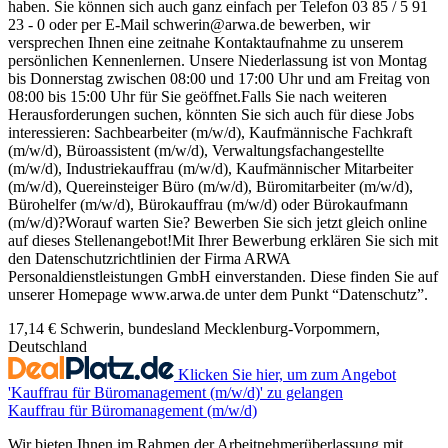
haben. Sie können sich auch ganz einfach per Telefon 03 85 / 5 91
23 - 0 oder per E-Mail schwerin@arwa.de bewerben, wir
versprechen Ihnen eine zeitnahe Kontaktaufnahme zu unserem
persönlichen Kennenlernen. Unsere Niederlassung ist von Montag
bis Donnerstag zwischen 08:00 und 17:00 Uhr und am Freitag von
08:00 bis 15:00 Uhr für Sie geöffnet.Falls Sie nach weiteren
Herausforderungen suchen, könnten Sie sich auch für diese Jobs
interessieren: Sachbearbeiter (m/w/d), Kaufmännische Fachkraft
(m/w/d), Büroassistent (m/w/d), Verwaltungsfachangestellte
(m/w/d), Industriekauffrau (m/w/d), Kaufmännischer Mitarbeiter
(m/w/d), Quereinsteiger Büro (m/w/d), Büromitarbeiter (m/w/d),
Bürohelfer (m/w/d), Bürokauffrau (m/w/d) oder Bürokaufmann
(m/w/d)?Worauf warten Sie? Bewerben Sie sich jetzt gleich online
auf dieses Stellenangebot!Mit Ihrer Bewerbung erklären Sie sich mit
den Datenschutzrichtlinien der Firma ARWA
Personaldienstleistungen GmbH einverstanden. Diese finden Sie auf
unserer Homepage www.arwa.de unter dem Punkt “Datenschutz”.
17,14 €
Schwerin, bundesland Mecklenburg-Vorpommern,
Deutschland
Klicken Sie hier, um zum Angebot
'Kauffrau für Büromanagement (m/w/d)' zu gelangen
Kauffrau für Büromanagement (m/w/d)
Wir bieten Ihnen im Rahmen der Arbeitnehmerüberlassung mit