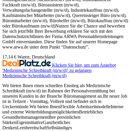
Fachkraft (m/w/d), Büroassistent (m/w/d),
Verwaltungsfachangestellte (m/w/d), Industriekauffrau (m/w/d),
Kaufmännischer Mitarbeiter (m/w/d), Quereinsteiger Büro (m/w/d),
Büromitarbeiter (m/w/d), Bürohelfer (m/w/d), Bürokauffrau (m/w/d)
oder Bürokaufmann (m/w/d)Nutzen Sie die Chance und bewerben
Sie sich jetzt!Mit Ihrer Bewerbung erklären Sie sich mit den
Datenschutzrichtlinien der Firma ARWA Personaldienstleistungen
GmbH einverstanden. Diese finden Sie auf unserer Homepage
www.arwa.de unter dem Punkt “Datenschutz”.
17,14 €
Waren, Deutschland
Klicken Sie hier, um zum Angebot
'Medizinische Schreibkraft (m/w/d)' zu gelangen
Medizinische Schreibkraft (m/w/d)
Wir bieten Ihnen einen schnellen Einstieg als Medizinische
Schreibkraft (m/w/d) im Rahmen der Personalvermittlung bei
unserem Kunden in der Branche Büromanagement an.Ihr neuer Job
ist in Teilzeit - Vormittag, Vollzeit und befindet sich in
Ueckermünde.Wir bieten IhnenFlexible ArbeitszeitmodelleInterne
und externe WeiterbildungsmöglichkeitenBetriebliches
GesundheitsmanagementIhre persönlichen
StärkenEigeninitiativeGanzheitliches
DenkenLernbereitschaftSelbständiges