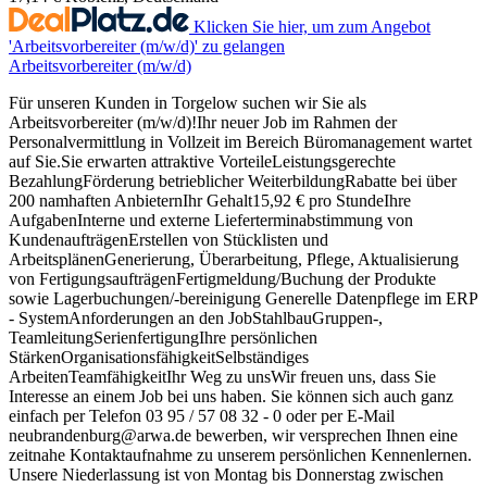
Klicken Sie hier, um zum Angebot
'Arbeitsvorbereiter (m/w/d)' zu gelangen
Arbeitsvorbereiter (m/w/d)
Für unseren Kunden in Torgelow suchen wir Sie als
Arbeitsvorbereiter (m/w/d)!Ihr neuer Job im Rahmen der
Personalvermittlung in Vollzeit im Bereich Büromanagement wartet
auf Sie.Sie erwarten attraktive VorteileLeistungsgerechte
BezahlungFörderung betrieblicher WeiterbildungRabatte bei über
200 namhaften AnbieternIhr Gehalt15,92 € pro StundeIhre
AufgabenInterne und externe Lieferterminabstimmung von
KundenaufträgenErstellen von Stücklisten und
ArbeitsplänenGenerierung, Überarbeitung, Pflege, Aktualisierung
von FertigungsaufträgenFertigmeldung/Buchung der Produkte
sowie Lagerbuchungen/-bereinigung Generelle Datenpflege im ERP
- SystemAnforderungen an den JobStahlbauGruppen-,
TeamleitungSerienfertigungIhre persönlichen
StärkenOrganisationsfähigkeitSelbständiges
ArbeitenTeamfähigkeitIhr Weg zu unsWir freuen uns, dass Sie
Interesse an einem Job bei uns haben. Sie können sich auch ganz
einfach per Telefon 03 95 / 57 08 32 - 0 oder per E-Mail
neubrandenburg@arwa.de bewerben, wir versprechen Ihnen eine
zeitnahe Kontaktaufnahme zu unserem persönlichen Kennenlernen.
Unsere Niederlassung ist von Montag bis Donnerstag zwischen