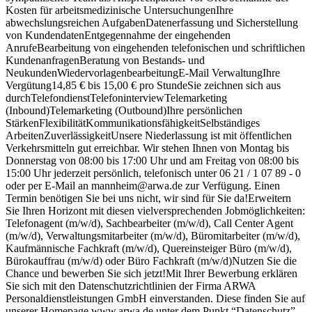
Kosten für arbeitsmedizinische UntersuchungenIhre
abwechslungsreichen AufgabenDatenerfassung und Sicherstellung
von KundendatenEntgegennahme der eingehenden
AnrufeBearbeitung von eingehenden telefonischen und schriftlichen
KundenanfragenBeratung von Bestands- und
NeukundenWiedervorlagenbearbeitungE-Mail VerwaltungIhre
Vergütung14,85 € bis 15,00 € pro StundeSie zeichnen sich aus
durchTelefondienstTelefoninterviewTelemarketing
(Inbound)Telemarketing (Outbound)Ihre persönlichen
StärkenFlexibilitätKommunikationsfähigkeitSelbständiges
ArbeitenZuverlässigkeitUnsere Niederlassung ist mit öffentlichen
Verkehrsmitteln gut erreichbar. Wir stehen Ihnen von Montag bis
Donnerstag von 08:00 bis 17:00 Uhr und am Freitag von 08:00 bis
15:00 Uhr jederzeit persönlich, telefonisch unter 06 21 / 1 07 89 - 0
oder per E-Mail an mannheim@arwa.de zur Verfügung. Einen
Termin benötigen Sie bei uns nicht, wir sind für Sie da!Erweitern
Sie Ihren Horizont mit diesen vielversprechenden Jobmöglichkeiten:
Telefonagent (m/w/d), Sachbearbeiter (m/w/d), Call Center Agent
(m/w/d), Verwaltungsmitarbeiter (m/w/d), Büromitarbeiter (m/w/d),
Kaufmännische Fachkraft (m/w/d), Quereinsteiger Büro (m/w/d),
Bürokauffrau (m/w/d) oder Büro Fachkraft (m/w/d)Nutzen Sie die
Chance und bewerben Sie sich jetzt!Mit Ihrer Bewerbung erklären
Sie sich mit den Datenschutzrichtlinien der Firma ARWA
Personaldienstleistungen GmbH einverstanden. Diese finden Sie auf
unserer Homepage www.arwa.de unter dem Punkt “Datenschutz”.