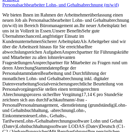
Personalsachbearbeiter Lohn- und Gehaltsabrechnung (m/w/d)
Wir bieten Ihnen im Rahmen der Arbeitnehmerüberlassung einen
neuen Job als Personalsachbearbeiter Lohn- und Gehaltsabrechnung
(m/w/d) im Bereich Büromanagement an.Ihr neuer Arbeitsplatz bei
uns ist in Vollzeit in Essen.Unsere BenefitsSehr gute
ÜbernahmechancenLangfristiger Einsatz im
KundenunternehmenSicherer ArbeitsplatzAls Arbeitgeber sind wir
über die Arbeitszeit hinaus für Sie erreichbarIhre
abwechslungsreichen AufgabenAnsprechpartner für Führungskräfte
und Mitarbeiter zu allen lohnrelevanten
FragestellungenAnsprechpartner für Mitarbeiter zu Fragen rund um
deren AbrechungStammdatenpflege der
PersonalstammdatenBearbeitung und Durchführung der
monatlichen Lohn- und Gehaltsabrechnung inkl. digitaler
DatenverarbeitungSozialversicherungsrechtliche Beurteilung von
PersonalvorgängenSie stellen einen termingerechten
Abrechnungsprozess sicherIhre Vergütung17,14 € pro StundeSie
zeichnen sich aus durchFachkaufmann/-frau -
PersonalPersonalmanagement, -dienstleistung (grundständig)Lohn-
und Gehaltsbuchhaltung, -abrechnungLohn-,
EinkommensteuerLohn-, Gehalts-,
TarifwesenLohn-/Gehaltsabrechnungssoftware Lohn und Gehalt
(Datev)Lohnbuchhaltungssoftware LODAS (Datev)Deutsch (C1-
C2 / Verhandlungssicher)Mit BerufserfahrungIhre persönlichen