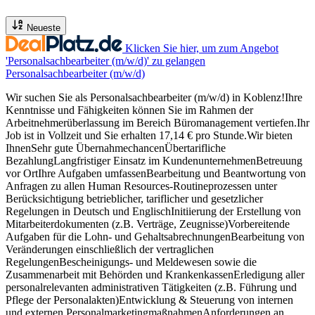
Neueste
Klicken Sie hier, um zum Angebot
'Personalsachbearbeiter (m/w/d)' zu gelangen
Personalsachbearbeiter (m/w/d)
Wir suchen Sie als Personalsachbearbeiter (m/w/d) in Koblenz!Ihre
Kenntnisse und Fähigkeiten können Sie im Rahmen der
Arbeitnehmerüberlassung im Bereich Büromanagement vertiefen.Ihr
Job ist in Vollzeit und Sie erhalten 17,14 € pro Stunde.Wir bieten
IhnenSehr gute ÜbernahmechancenÜbertarifliche
BezahlungLangfristiger Einsatz im KundenunternehmenBetreuung
vor OrtIhre Aufgaben umfassenBearbeitung und Beantwortung von
Anfragen zu allen Human Resources-Routineprozessen unter
Berücksichtigung betrieblicher, tariflicher und gesetzlicher
Regelungen in Deutsch und EnglischInitiierung der Erstellung von
Mitarbeiterdokumenten (z.B. Verträge, Zeugnisse)Vorbereitende
Aufgaben für die Lohn- und GehaltsabrechnungenBearbeitung von
Veränderungen einschließlich der vertraglichen
RegelungenBescheinigungs- und Meldewesen sowie die
Zusammenarbeit mit Behörden und KrankenkassenErledigung aller
personalrelevanten administrativen Tätigkeiten (z.B. Führung und
Pflege der Personalakten)Entwicklung & Steuerung von internen
und externen PersonalmarketingmaßnahmenAnforderungen an