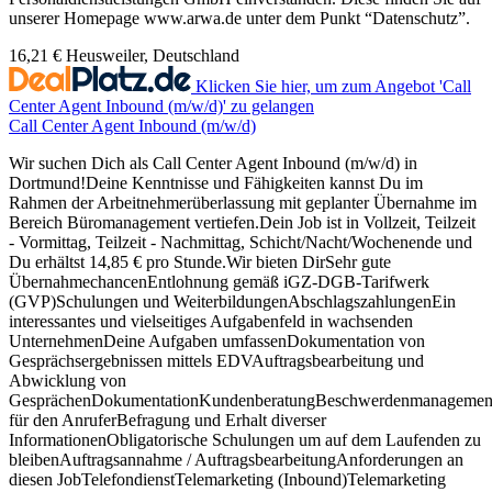
unserer Homepage www.arwa.de unter dem Punkt “Datenschutz”.
16,21 €
Heusweiler, Deutschland
Klicken Sie hier, um zum Angebot 'Call
Center Agent Inbound (m/w/d)' zu gelangen
Call Center Agent Inbound (m/w/d)
Wir suchen Dich als Call Center Agent Inbound (m/w/d) in
Dortmund!Deine Kenntnisse und Fähigkeiten kannst Du im
Rahmen der Arbeitnehmerüberlassung mit geplanter Übernahme im
Bereich Büromanagement vertiefen.Dein Job ist in Vollzeit, Teilzeit
- Vormittag, Teilzeit - Nachmittag, Schicht/Nacht/Wochenende und
Du erhältst 14,85 € pro Stunde.Wir bieten DirSehr gute
ÜbernahmechancenEntlohnung gemäß iGZ-DGB-Tarifwerk
(GVP)Schulungen und WeiterbildungenAbschlagszahlungenEin
interessantes und vielseitiges Aufgabenfeld in wachsenden
UnternehmenDeine Aufgaben umfassenDokumentation von
Gesprächsergebnissen mittels EDVAuftragsbearbeitung und
Abwicklung von
GesprächenDokumentationKundenberatungBeschwerdenmanagemen
für den AnruferBefragung und Erhalt diverser
InformationenObligatorische Schulungen um auf dem Laufenden zu
bleibenAuftragsannahme / AuftragsbearbeitungAnforderungen an
diesen JobTelefondienstTelemarketing (Inbound)Telemarketing