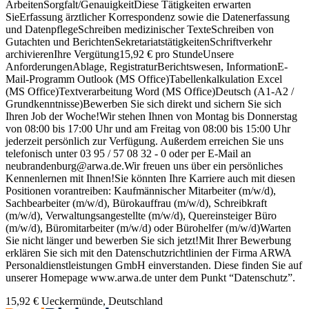
ArbeitenSorgfalt/GenauigkeitDiese Tätigkeiten erwarten
SieErfassung ärztlicher Korrespondenz sowie die Datenerfassung
und DatenpflegeSchreiben medizinischer TexteSchreiben von
Gutachten und BerichtenSekretariatstätigkeitenSchriftverkehr
archivierenIhre Vergütung15,92 € pro StundeUnsere
AnforderungenAblage, RegistraturBerichtswesen, InformationE-
Mail-Programm Outlook (MS Office)Tabellenkalkulation Excel
(MS Office)Textverarbeitung Word (MS Office)Deutsch (A1-A2 /
Grundkenntnisse)Bewerben Sie sich direkt und sichern Sie sich
Ihren Job der Woche!Wir stehen Ihnen von Montag bis Donnerstag
von 08:00 bis 17:00 Uhr und am Freitag von 08:00 bis 15:00 Uhr
jederzeit persönlich zur Verfügung. Außerdem erreichen Sie uns
telefonisch unter 03 95 / 57 08 32 - 0 oder per E-Mail an
neubrandenburg@arwa.de.Wir freuen uns über ein persönliches
Kennenlernen mit Ihnen!Sie könnten Ihre Karriere auch mit diesen
Positionen vorantreiben: Kaufmännischer Mitarbeiter (m/w/d),
Sachbearbeiter (m/w/d), Bürokauffrau (m/w/d), Schreibkraft
(m/w/d), Verwaltungsangestellte (m/w/d), Quereinsteiger Büro
(m/w/d), Büromitarbeiter (m/w/d) oder Bürohelfer (m/w/d)Warten
Sie nicht länger und bewerben Sie sich jetzt!Mit Ihrer Bewerbung
erklären Sie sich mit den Datenschutzrichtlinien der Firma ARWA
Personaldienstleistungen GmbH einverstanden. Diese finden Sie auf
unserer Homepage www.arwa.de unter dem Punkt “Datenschutz”.
15,92 €
Ueckermünde, Deutschland