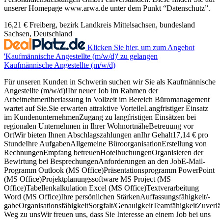
unserer Homepage www.arwa.de unter dem Punkt “Datenschutz”.
16,21 €
Freiberg, bezirk Landkreis Mittelsachsen, bundesland
Sachsen, Deutschland
Klicken Sie hier, um zum Angebot
'Kaufmännische Angestellte (m/w/d)' zu gelangen
Kaufmännische Angestellte (m/w/d)
Für unseren Kunden in Schwerin suchen wir Sie als Kaufmännische
Angestellte (m/w/d)!Ihr neuer Job im Rahmen der
Arbeitnehmerüberlassung in Vollzeit im Bereich Büromanagement
wartet auf Sie.Sie erwarten attraktive VorteileLangfristiger Einsatz
im KundenunternehmenZugang zu langfristigen Einsätzen bei
regionalen Unternehmen in Ihrer WohnortnäheBetreuung vor
OrtWir bieten Ihnen Abschlagszahlungen anIhr Gehalt17,14 € pro
StundeIhre AufgabenAllgemeine BüroorganisationErstellung von
RechnungenEmpfang betreuenHotelbuchungenOrganisieren der
Bewirtung bei BesprechungenAnforderungen an den JobE-Mail-
Programm Outlook (MS Office)Präsentationsprogramm PowerPoint
(MS Office)Projektplanungssoftware MS Project (MS
Office)Tabellenkalkulation Excel (MS Office)Textverarbeitung
Word (MS Office)Ihre persönlichen StärkenAuffassungsfähigkeit/-
gabeOrganisationsfähigkeitSorgfalt/GenauigkeitTeamfähigkeitZuverlä
Weg zu unsWir freuen uns, dass Sie Interesse an einem Job bei uns