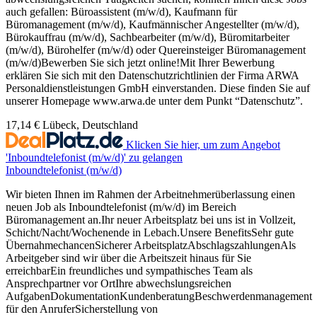
auch gefallen: Büroassistent (m/w/d), Kaufmann für
Büromanagement (m/w/d), Kaufmännischer Angestellter (m/w/d),
Bürokauffrau (m/w/d), Sachbearbeiter (m/w/d), Büromitarbeiter
(m/w/d), Bürohelfer (m/w/d) oder Quereinsteiger Büromanagement
(m/w/d)Bewerben Sie sich jetzt online!Mit Ihrer Bewerbung
erklären Sie sich mit den Datenschutzrichtlinien der Firma ARWA
Personaldienstleistungen GmbH einverstanden. Diese finden Sie auf
unserer Homepage www.arwa.de unter dem Punkt “Datenschutz”.
17,14 €
Lübeck, Deutschland
Klicken Sie hier, um zum Angebot
'Inboundtelefonist (m/w/d)' zu gelangen
Inboundtelefonist (m/w/d)
Wir bieten Ihnen im Rahmen der Arbeitnehmerüberlassung einen
neuen Job als Inboundtelefonist (m/w/d) im Bereich
Büromanagement an.Ihr neuer Arbeitsplatz bei uns ist in Vollzeit,
Schicht/Nacht/Wochenende in Lebach.Unsere BenefitsSehr gute
ÜbernahmechancenSicherer ArbeitsplatzAbschlagszahlungenAls
Arbeitgeber sind wir über die Arbeitszeit hinaus für Sie
erreichbarEin freundliches und sympathisches Team als
Ansprechpartner vor OrtIhre abwechslungsreichen
AufgabenDokumentationKundenberatungBeschwerdenmanagement
für den AnruferSicherstellung von