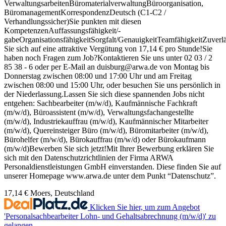
VerwaltungsarbeitenBüromaterialverwaltungBüroorganisation,
BüromanagementKorrespondenzDeutsch (C1-C2 /
Verhandlungssicher)Sie punkten mit diesen
KompetenzenAuffassungsfähigkeit/-
gabeOrganisationsfähigkeitSorgfalt/GenauigkeitTeamfähigkeitZuverlä
Sie sich auf eine attraktive Vergütung von 17,14 € pro Stunde!Sie
haben noch Fragen zum Job?Kontaktieren Sie uns unter 02 03 / 2
85 38 - 6 oder per E-Mail an duisburg@arwa.de von Montag bis
Donnerstag zwischen 08:00 und 17:00 Uhr und am Freitag
zwischen 08:00 und 15:00 Uhr, oder besuchen Sie uns persönlich in
der Niederlassung.Lassen Sie sich diese spannenden Jobs nicht
entgehen: Sachbearbeiter (m/w/d), Kaufmännische Fachkraft
(m/w/d), Büroassistent (m/w/d), Verwaltungsfachangestellte
(m/w/d), Industriekauffrau (m/w/d), Kaufmännischer Mitarbeiter
(m/w/d), Quereinsteiger Büro (m/w/d), Büromitarbeiter (m/w/d),
Bürohelfer (m/w/d), Bürokauffrau (m/w/d) oder Bürokaufmann
(m/w/d)Bewerben Sie sich jetzt!Mit Ihrer Bewerbung erklären Sie
sich mit den Datenschutzrichtlinien der Firma ARWA
Personaldienstleistungen GmbH einverstanden. Diese finden Sie auf
unserer Homepage www.arwa.de unter dem Punkt “Datenschutz”.
17,14 €
Moers, Deutschland
Klicken Sie hier, um zum Angebot
'Personalsachbearbeiter Lohn- und Gehaltsabrechnung (m/w/d)' zu
gelangen