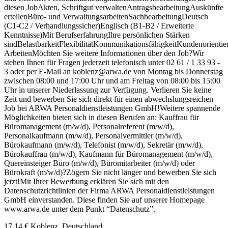
diesen JobAkten, Schriftgut verwaltenAntragsbearbeitungAuskünfte
erteilenBüro- und VerwaltungsarbeitenSachbearbeitungDeutsch
(C1-C2 / Verhandlungssicher)Englisch (B1-B2 / Erweiterte
Kenntnisse)Mit BerufserfahrungIhre persönlichen Stärken
sindBelastbarkeitFlexibilitätKommunikationsfähigkeitKundenorientie
ArbeitenMöchten Sie weitere Informationen über den Job?Wir
stehen Ihnen für Fragen jederzeit telefonisch unter 02 61 / 1 33 93 -
3 oder per E-Mail an koblenz@arwa.de von Montag bis Donnerstag
zwischen 08:00 und 17:00 Uhr und am Freitag von 08:00 bis 15:00
Uhr in unserer Niederlassung zur Verfügung. Verlieren Sie keine
Zeit und bewerben Sie sich direkt für einen abwechslungsreichen
Job bei ARWA Personaldienstleistungen GmbH!Weitere spannende
Möglichkeiten bieten sich in diesen Berufen an: Kauffrau für
Büromanagement (m/w/d), Personalreferent (m/w/d),
Personalkaufmann (m/w/d), Personalvermittler (m/w/d),
Bürokaufmann (m/w/d), Telefonist (m/w/d), Sekretär (m/w/d),
Bürokauffrau (m/w/d), Kaufmann für Büromanagement (m/w/d),
Quereinsteiger Büro (m/w/d), Büromitarbeiter (m/w/d) oder
Bürokraft (m/w/d)?Zögern Sie nicht länger und bewerben Sie sich
jetzt!Mit Ihrer Bewerbung erklären Sie sich mit den
Datenschutzrichtlinien der Firma ARWA Personaldienstleistungen
GmbH einverstanden. Diese finden Sie auf unserer Homepage
www.arwa.de unter dem Punkt “Datenschutz”.
17,14 €
Koblenz, Deutschland