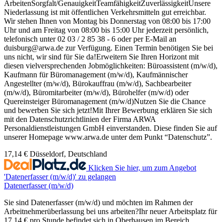
ArbeitenSorgfalt/GenauigkeitTeamfähigkeitZuverlässigkeitUnsere
Niederlassung ist mit öffentlichen Verkehrsmitteln gut erreichbar.
Wir stehen Ihnen von Montag bis Donnerstag von 08:00 bis 17:00
Uhr und am Freitag von 08:00 bis 15:00 Uhr jederzeit persönlich,
telefonisch unter 02 03 / 2 85 38 - 6 oder per E-Mail an
duisburg@arwa.de zur Verfügung. Einen Termin benötigen Sie bei
uns nicht, wir sind für Sie da!Erweitern Sie Ihren Horizont mit
diesen vielversprechenden Jobmöglichkeiten: Büroassistent (m/w/d),
Kaufmann für Büromanagement (m/w/d), Kaufmännischer
Angestellter (m/w/d), Bürokauffrau (m/w/d), Sachbearbeiter
(m/w/d), Büromitarbeiter (m/w/d), Bürohelfer (m/w/d) oder
Quereinsteiger Büromanagement (m/w/d)Nutzen Sie die Chance
und bewerben Sie sich jetzt!Mit Ihrer Bewerbung erklären Sie sich
mit den Datenschutzrichtlinien der Firma ARWA
Personaldienstleistungen GmbH einverstanden. Diese finden Sie auf
unserer Homepage www.arwa.de unter dem Punkt “Datenschutz”.
17,14 €
Düsseldorf, Deutschland
Klicken Sie hier, um zum Angebot
'Datenerfasser (m/w/d)' zu gelangen
Datenerfasser (m/w/d)
Sie sind Datenerfasser (m/w/d) und möchten im Rahmen der
Arbeitnehmerüberlassung bei uns arbeiten?Ihr neuer Arbeitsplatz für
17,14 € pro Stunde befindet sich in Oberhausen im Bereich