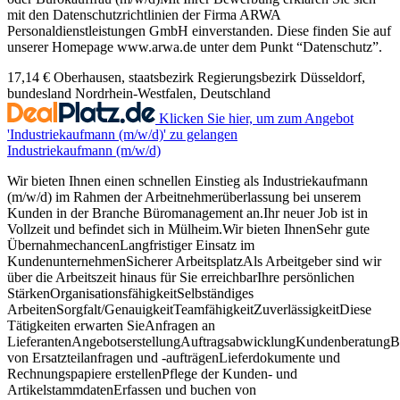
mit den Datenschutzrichtlinien der Firma ARWA
Personaldienstleistungen GmbH einverstanden. Diese finden Sie auf
unserer Homepage www.arwa.de unter dem Punkt “Datenschutz”.
17,14 €
Oberhausen, staatsbezirk Regierungsbezirk Düsseldorf,
bundesland Nordrhein-Westfalen, Deutschland
Klicken Sie hier, um zum Angebot
'Industriekaufmann (m/w/d)' zu gelangen
Industriekaufmann (m/w/d)
Wir bieten Ihnen einen schnellen Einstieg als Industriekaufmann
(m/w/d) im Rahmen der Arbeitnehmerüberlassung bei unserem
Kunden in der Branche Büromanagement an.Ihr neuer Job ist in
Vollzeit und befindet sich in Mülheim.Wir bieten IhnenSehr gute
ÜbernahmechancenLangfristiger Einsatz im
KundenunternehmenSicherer ArbeitsplatzAls Arbeitgeber sind wir
über die Arbeitszeit hinaus für Sie erreichbarIhre persönlichen
StärkenOrganisationsfähigkeitSelbständiges
ArbeitenSorgfalt/GenauigkeitTeamfähigkeitZuverlässigkeitDiese
Tätigkeiten erwarten SieAnfragen an
LieferantenAngebotserstellungAuftragsabwicklungKundenberatungB
von Ersatzteilanfragen und -aufträgenLieferdokumente und
Rechnungspapiere erstellenPflege der Kunden- und
ArtikelstammdatenErfassen und buchen von