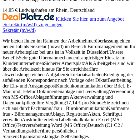
14,85 €
Ludwigshafen am Rhein, Deutschland
Klicken Sie hier, um zum Angebot
'Sekretär (m/w/d)' zu gelangen
Sekretär (m/w/d)
Wir bieten Ihnen im Rahmen der Arbeitnehmerüberlassung einen
neuen Job als Sekretär (m/w/d) im Bereich Büromanagement an.Ihr
neuer Arbeitsplatz bei uns ist in Vollzeit in Düsseldorf.Unsere
BenefitsSehr gute ÜbernahmechancenLangfristiger Einsatz im
KundenunternehmenSicherer ArbeitsplatzAls Arbeitgeber sind wir
über die Arbeitszeit hinaus für Sie erreichbarIhre
abwechslungsreichen AufgabenSekretariatsarbeitenErledigung der
anfallenden Korrespondenz nach Vorlage oder DiktatBearbeitung
der Ein- und AusgangspostKundenkommunikation über Brief, E-
Mail und TelefonDokumentenablage und -verwaltungVerwendung
von MS-OfficeAblagenführungm Aktenverwaltung und
DatenbankpflegeIhre Vergütung17,14 € pro StundeSie zeichnen
sich aus durchFachmann/-frau - BürokommunikationKaufmann/-
frau - BüromanagementAblage, RegistraturAkten, Schriftgut
verwaltenAuskünfte erteilenTabellenkalkulation Excel (MS
Office)Textverarbeitung Word (MS Office)Deutsch (C1-C2 /
Verhandlungssicher)Ihre persönlichen
StärkenOrganisationsfähigkeitSelbständiges