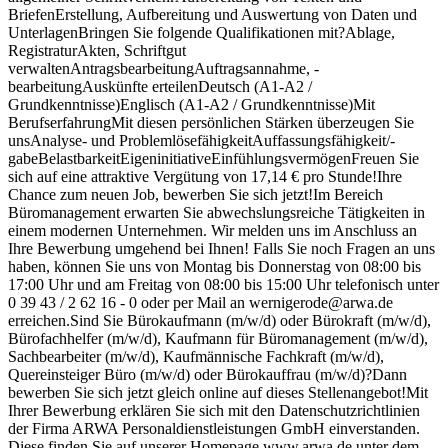
BriefenErstellung, Aufbereitung und Auswertung von Daten und
UnterlagenBringen Sie folgende Qualifikationen mit?Ablage,
RegistraturAkten, Schriftgut
verwaltenAntragsbearbeitungAuftragsannahme, -
bearbeitungAuskünfte erteilenDeutsch (A1-A2 /
Grundkenntnisse)Englisch (A1-A2 / Grundkenntnisse)Mit
BerufserfahrungMit diesen persönlichen Stärken überzeugen Sie
unsAnalyse- und ProblemlösefähigkeitAuffassungsfähigkeit/-
gabeBelastbarkeitEigeninitiativeEinfühlungsvermögenFreuen Sie
sich auf eine attraktive Vergütung von 17,14 € pro Stunde!Ihre
Chance zum neuen Job, bewerben Sie sich jetzt!Im Bereich
Büromanagement erwarten Sie abwechslungsreiche Tätigkeiten in
einem modernen Unternehmen. Wir melden uns im Anschluss an
Ihre Bewerbung umgehend bei Ihnen! Falls Sie noch Fragen an uns
haben, können Sie uns von Montag bis Donnerstag von 08:00 bis
17:00 Uhr und am Freitag von 08:00 bis 15:00 Uhr telefonisch unter
0 39 43 / 2 62 16 - 0 oder per Mail an wernigerode@arwa.de
erreichen.Sind Sie Bürokaufmann (m/w/d) oder Bürokraft (m/w/d),
Bürofachhelfer (m/w/d), Kaufmann für Büromanagement (m/w/d),
Sachbearbeiter (m/w/d), Kaufmännische Fachkraft (m/w/d),
Quereinsteiger Büro (m/w/d) oder Bürokauffrau (m/w/d)?Dann
bewerben Sie sich jetzt gleich online auf dieses Stellenangebot!Mit
Ihrer Bewerbung erklären Sie sich mit den Datenschutzrichtlinien
der Firma ARWA Personaldienstleistungen GmbH einverstanden.
Diese finden Sie auf unserer Homepage www.arwa.de unter dem