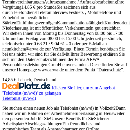
TerminvereinbarungenAuftragsannahme / AuftragsbearbeitungIhre
Vergütung14,85 € pro StundeSie zeichnen sich aus
durchTelefondienstTelefoninterviewFestnetz-, Mobiltelefone und
ZubehörIhre persönlichen
StärkenEinfühlungsvermögenKommunikationsfähigkeitKundenorientie
Niederlassung ist mit öffentlichen Verkehrsmitteln gut erreichbar.
Wir stehen Ihnen von Montag bis Donnerstag von 08:00 bis 17:00
Uhr und am Freitag von 08:00 bis 15:00 Uhr jederzeit persönlich,
telefonisch unter 0 68 21 / 9 04 61 - 0 oder per E-Mail an
neunkirchen@arwa.de zur Verfügung. Einen Termin benötigen Sie
bei uns nicht, wir sind für Sie da!Mit Ihrer Bewerbung erklären Sie
sich mit den Datenschutzrichtlinien der Firma ARWA
Personaldienstleistungen GmbH einverstanden. Diese finden Sie auf
unserer Homepage www.arwa.de unter dem Punkt “Datenschutz”.
14,85 €
Lebach, Deutschland
Klicken Sie hier, um zum Angebot
'Telefonist (m/w/d)' zu gelangen
Telefonist (m/w/d)
Sie suchen einen neuen Job als Telefonist (m/w/d) in Vollzeit?Dann
haben wir im Rahmen der Arbeitnehmerüberlassung in Heusweiler
den passenden Job für Sie!Unsere Benefits für SieSicherer
ArbeitsplatzAbschlagszahlungenEin freundliches und
sympathisches Team als Ansprechpartner vor OrtIhre