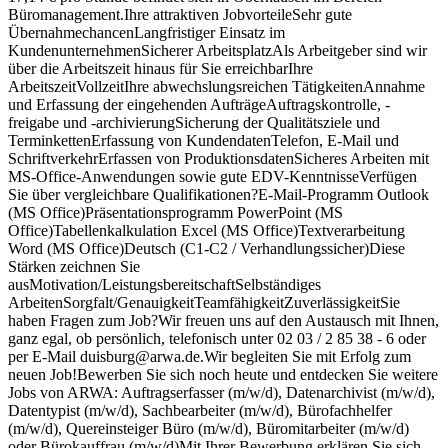
Büromanagement.Ihre attraktiven JobvorteileSehr gute
ÜbernahmechancenLangfristiger Einsatz im
KundenunternehmenSicherer ArbeitsplatzAls Arbeitgeber sind wir
über die Arbeitszeit hinaus für Sie erreichbarIhre
ArbeitszeitVollzeitIhre abwechslungsreichen TätigkeitenAnnahme
und Erfassung der eingehenden AufträgeAuftragskontrolle, -
freigabe und -archivierungSicherung der Qualitätsziele und
TerminkettenErfassung von KundendatenTelefon, E-Mail und
SchriftverkehrErfassen von ProduktionsdatenSicheres Arbeiten mit
MS-Office-Anwendungen sowie gute EDV-KenntnisseVerfügen
Sie über vergleichbare Qualifikationen?E-Mail-Programm Outlook
(MS Office)Präsentationsprogramm PowerPoint (MS
Office)Tabellenkalkulation Excel (MS Office)Textverarbeitung
Word (MS Office)Deutsch (C1-C2 / Verhandlungssicher)Diese
Stärken zeichnen Sie
ausMotivation/LeistungsbereitschaftSelbständiges
ArbeitenSorgfalt/GenauigkeitTeamfähigkeitZuverlässigkeitSie
haben Fragen zum Job?Wir freuen uns auf den Austausch mit Ihnen,
ganz egal, ob persönlich, telefonisch unter 02 03 / 2 85 38 - 6 oder
per E-Mail duisburg@arwa.de.Wir begleiten Sie mit Erfolg zum
neuen Job!Bewerben Sie sich noch heute und entdecken Sie weitere
Jobs von ARWA: Auftragserfasser (m/w/d), Datenarchivist (m/w/d),
Datentypist (m/w/d), Sachbearbeiter (m/w/d), Bürofachhelfer
(m/w/d), Quereinsteiger Büro (m/w/d), Büromitarbeiter (m/w/d)
oder Bürokauffrau (m/w/d)Mit Ihrer Bewerbung erklären Sie sich