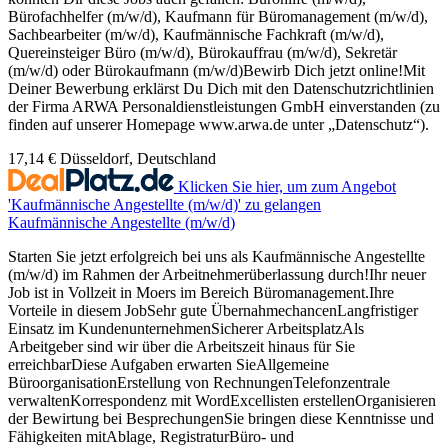
Bürofachhelfer (m/w/d), Kaufmann für Büromanagement (m/w/d),
Sachbearbeiter (m/w/d), Kaufmännische Fachkraft (m/w/d),
Quereinsteiger Büro (m/w/d), Bürokauffrau (m/w/d), Sekretär
(m/w/d) oder Bürokaufmann (m/w/d)Bewirb Dich jetzt online!Mit
Deiner Bewerbung erklärst Du Dich mit den Datenschutzrichtlinien
der Firma ARWA Personaldienstleistungen GmbH einverstanden (zu
finden auf unserer Homepage www.arwa.de unter „Datenschutz“).
17,14 €
Düsseldorf, Deutschland
Klicken Sie hier, um zum Angebot
'Kaufmännische Angestellte (m/w/d)' zu gelangen
Kaufmännische Angestellte (m/w/d)
Starten Sie jetzt erfolgreich bei uns als Kaufmännische Angestellte
(m/w/d) im Rahmen der Arbeitnehmerüberlassung durch!Ihr neuer
Job ist in Vollzeit in Moers im Bereich Büromanagement.Ihre
Vorteile in diesem JobSehr gute ÜbernahmechancenLangfristiger
Einsatz im KundenunternehmenSicherer ArbeitsplatzAls
Arbeitgeber sind wir über die Arbeitszeit hinaus für Sie
erreichbarDiese Aufgaben erwarten SieAllgemeine
BüroorganisationErstellung von RechnungenTelefonzentrale
verwaltenKorrespondenz mit WordExcellisten erstellenOrganisieren
der Bewirtung bei BesprechungenSie bringen diese Kenntnisse und
Fähigkeiten mitAblage, RegistraturBüro- und