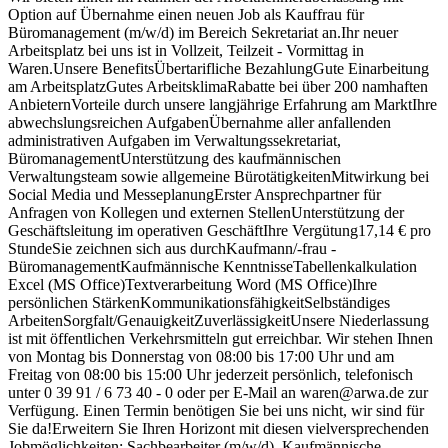
Option auf Übernahme einen neuen Job als Kauffrau für
Büromanagement (m/w/d) im Bereich Sekretariat an.Ihr neuer
Arbeitsplatz bei uns ist in Vollzeit, Teilzeit - Vormittag in
Waren.Unsere BenefitsÜbertarifliche BezahlungGute Einarbeitung
am ArbeitsplatzGutes ArbeitsklimaRabatte bei über 200 namhaften
AnbieternVorteile durch unsere langjährige Erfahrung am MarktIhre
abwechslungsreichen AufgabenÜbernahme aller anfallenden
administrativen Aufgaben im Verwaltungssekretariat,
BüromanagementUnterstützung des kaufmännischen
Verwaltungsteam sowie allgemeine BürotätigkeitenMitwirkung bei
Social Media und MesseplanungErster Ansprechpartner für
Anfragen von Kollegen und externen StellenUnterstützung der
Geschäftsleitung im operativen GeschäftIhre Vergütung17,14 € pro
StundeSie zeichnen sich aus durchKaufmann/-frau -
BüromanagementKaufmännische KenntnisseTabellenkalkulation
Excel (MS Office)Textverarbeitung Word (MS Office)Ihre
persönlichen StärkenKommunikationsfähigkeitSelbständiges
ArbeitenSorgfalt/GenauigkeitZuverlässigkeitUnsere Niederlassung
ist mit öffentlichen Verkehrsmitteln gut erreichbar. Wir stehen Ihnen
von Montag bis Donnerstag von 08:00 bis 17:00 Uhr und am
Freitag von 08:00 bis 15:00 Uhr jederzeit persönlich, telefonisch
unter 0 39 91 / 6 73 40 - 0 oder per E-Mail an waren@arwa.de zur
Verfügung. Einen Termin benötigen Sie bei uns nicht, wir sind für
Sie da!Erweitern Sie Ihren Horizont mit diesen vielversprechenden
Jobmöglichkeiten: Sachbearbeiter (m/w/d), Kaufmännische