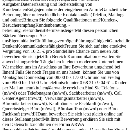
AufgabenDatenerfassung und Sicherstellung von
KundendatenEntgegennahme der eingehenden AnrufeGanzheitliche
Betreuung über unterschiedliche Kontaktkanäle (Telefon, Mailings
und online)Bringen Sie folgende Qualifikationen mit?Kunden-,
BesucherempfangKundenberatung, -
betreuungTelefondienstBerufseinsteigerMit diesen persönlichen
Stärken überzeugen Sie
unsEigeninitiativeEinfühlungsvermögenFührungsfähigkeitGanzheitli
DenkenKommunikationsfähigkeitFreuen Sie sich auf eine attraktive
Vergütung von 16,21 € pro Stunde!Ihre Chance zum neuen Job,
bewerben Sie sich jetzt!Im Bereich Kommunikation erwarten Sie
abwechslungsreiche Tätigkeiten in einem modernen Unternehmen.
Wir melden uns im Anschluss an Ihre Bewerbung umgehend bei
Ihnen! Falls Sie noch Fragen an uns haben, können Sie uns von
Montag bis Donnerstag von 08:00 bis 17:00 Uhr und am Freitag
von 08:00 bis 15:00 Uhr telefonisch unter 0 68 21 / 9 04 61 - 0 oder
per Mail an neunkirchen@arwa.de erreichen.Sind Sie Telefonist
(m/w/d) oder Telefonagent (m/w/d), Sachbearbeiter (m/w/d), Call
Center Agent (m/w/d), Verwaltungsmitarbeiter (m/w/d),
Büromitarbeiter (m/w/d), Kaufmännische Fachkraft (m/w/d),
Quereinsteiger Büro (m/w/d), Bürokauffrau (m/w/d) oder Büro
Fachkraft (m/w/d)?Dann bewerben Sie sich jetzt gleich online auf
dieses Stellenangebot!Mit Ihrer Bewerbung erklären Sie sich mit
den Datenschutzrichtlinien der Firma ARWA
Personaldienstleistungen GmbH einverstanden. Diese finden Sie auf