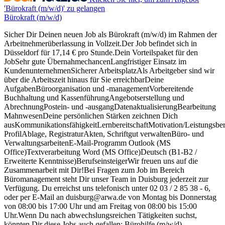
'Bürokraft (m/w/d)' zu gelangen
Bürokraft (m/w/d)
Sicher Dir Deinen neuen Job als Bürokraft (m/w/d) im Rahmen der
Arbeitnehmerüberlassung in Vollzeit.Der Job befindet sich in
Düsseldorf für 17,14 € pro Stunde.Dein Vorteilspaket für den
JobSehr gute ÜbernahmechancenLangfristiger Einsatz im
KundenunternehmenSicherer ArbeitsplatzAls Arbeitgeber sind wir
über die Arbeitszeit hinaus für Sie erreichbarDeine
AufgabenBüroorganisation und -managementVorbereitende
Buchhaltung und KassenführungAngebotserstellung und
AbrechnungPostein- und -ausgangDatenaktualisierungBearbeitung
MahnwesenDeine persönlichen Stärken zeichnen Dich
ausKommunikationsfähigkeitLernbereitschaftMotivation/Leistungsber
ProfilAblage, RegistraturAkten, Schriftgut verwaltenBüro- und
VerwaltungsarbeitenE-Mail-Programm Outlook (MS
Office)Textverarbeitung Word (MS Office)Deutsch (B1-B2 /
Erweiterte Kenntnisse)BerufseinsteigerWir freuen uns auf die
Zusammenarbeit mit Dir!Bei Fragen zum Job im Bereich
Büromanagement steht Dir unser Team in Duisburg jederzeit zur
Verfügung. Du erreichst uns telefonisch unter 02 03 / 2 85 38 - 6,
oder per E-Mail an duisburg@arwa.de von Montag bis Donnerstag
von 08:00 bis 17:00 Uhr und am Freitag von 08:00 bis 15:00
Uhr.Wenn Du nach abwechslungsreichen Tätigkeiten suchst,
könnten Dir diese Jobs auch gefallen: Bürohilfe (m/w/d),