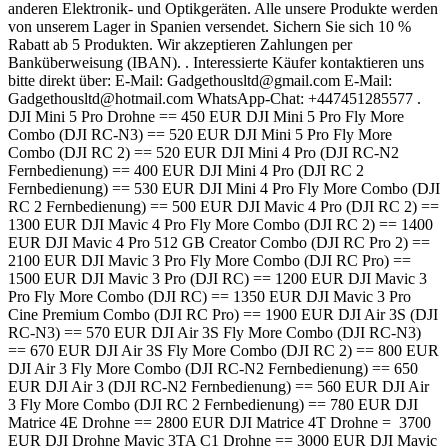
anderen Elektronik- und Optikgeräten. Alle unsere Produkte werden
von unserem Lager in Spanien versendet. Sichern Sie sich 10 %
Rabatt ab 5 Produkten. Wir akzeptieren Zahlungen per
Banküberweisung (IBAN). . Interessierte Käufer kontaktieren uns
bitte direkt über: E-Mail: Gadgethousltd@gmail.com E-Mail:
Gadgethousltd@hotmail.com WhatsApp-Chat: +447451285577 .
DJI Mini 5 Pro Drohne == 450 EUR DJI Mini 5 Pro Fly More
Combo (DJI RC-N3) == 520 EUR DJI Mini 5 Pro Fly More
Combo (DJI RC 2) == 520 EUR DJI Mini 4 Pro (DJI RC-N2
Fernbedienung) == 400 EUR DJI Mini 4 Pro (DJI RC 2
Fernbedienung) == 530 EUR DJI Mini 4 Pro Fly More Combo (DJI
RC 2 Fernbedienung) == 500 EUR DJI Mavic 4 Pro (DJI RC 2) ==
1300 EUR DJI Mavic 4 Pro Fly More Combo (DJI RC 2) == 1400
EUR DJI Mavic 4 Pro 512 GB Creator Combo (DJI RC Pro 2) ==
2100 EUR DJI Mavic 3 Pro Fly More Combo (DJI RC Pro) ==
1500 EUR DJI Mavic 3 Pro (DJI RC) == 1200 EUR DJI Mavic 3
Pro Fly More Combo (DJI RC) == 1350 EUR DJI Mavic 3 Pro
Cine Premium Combo (DJI RC Pro) == 1900 EUR DJI Air 3S (DJI
RC-N3) == 570 EUR DJI Air 3S Fly More Combo (DJI RC-N3)
== 670 EUR DJI Air 3S Fly More Combo (DJI RC 2) == 800 EUR
DJI Air 3 Fly More Combo (DJI RC-N2 Fernbedienung) == 650
EUR DJI Air 3 (DJI RC-N2 Fernbedienung) == 560 EUR DJI Air
3 Fly More Combo (DJI RC 2 Fernbedienung) == 780 EUR DJI
Matrice 4E Drohne == 2800 EUR DJI Matrice 4T Drohne = 3700
EUR DJI Drohne Mavic 3TA C1 Drohne == 3000 EUR DJI Mavic