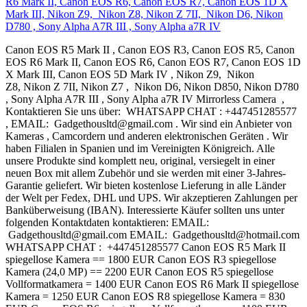
R6 Mark II, Canon EOS R6, Canon EOS R7, Canon EOS 1D X
Mark III, Nikon Z9, Nikon Z8, Nikon Z 7II, Nikon D6, Nikon
D780 , Sony Alpha A7R III , Sony Alpha a7R IV
Canon EOS R5 Mark II , Canon EOS R3, Canon EOS R5, Canon
EOS R6 Mark II, Canon EOS R6, Canon EOS R7, Canon EOS 1D
X Mark III, Canon EOS 5D Mark IV , Nikon Z9, Nikon
Z8, Nikon Z 7II, Nikon Z7 , Nikon D6, Nikon D850, Nikon D780
, Sony Alpha A7R III , Sony Alpha a7R IV Mirrorless Camera ,
Kontaktieren Sie uns über: WHATSAPP CHAT : +447451285577
, EMAIL: Gadgethousltd@gmail.com . Wir sind ein Anbieter von
Kameras , Camcordern und anderen elektronischen Geräten . Wir
haben Filialen in Spanien und im Vereinigten Königreich. Alle
unsere Produkte sind komplett neu, original, versiegelt in einer
neuen Box mit allem Zubehör und sie werden mit einer 3-Jahres-
Garantie geliefert. Wir bieten kostenlose Lieferung in alle Länder
der Welt per Fedex, DHL und UPS. Wir akzeptieren Zahlungen per
Banküberweisung (IBAN). Interessierte Käufer sollten uns unter
folgenden Kontaktdaten kontaktieren: EMAIL:
Gadgethousltd@gmail.com EMAIL: Gadgethousltd@hotmail.com
WHATSAPP CHAT : +447451285577 Canon EOS R5 Mark II
spiegellose Kamera == 1800 EUR Canon EOS R3 spiegellose
Kamera (24,0 MP) == 2200 EUR Canon EOS R5 spiegellose
Vollformatkamera = 1400 EUR Canon EOS R6 Mark II spiegellose
Kamera = 1250 EUR Canon EOS R8 spiegellose Kamera = 830