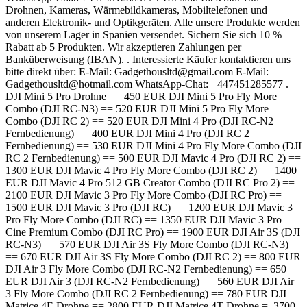
Drohnen, Kameras, Wärmebildkameras, Mobiltelefonen und
anderen Elektronik- und Optikgeräten. Alle unsere Produkte werden
von unserem Lager in Spanien versendet. Sichern Sie sich 10 %
Rabatt ab 5 Produkten. Wir akzeptieren Zahlungen per
Banküberweisung (IBAN). . Interessierte Käufer kontaktieren uns
bitte direkt über: E-Mail: Gadgethousltd@gmail.com E-Mail:
Gadgethousltd@hotmail.com WhatsApp-Chat: +447451285577 .
DJI Mini 5 Pro Drohne == 450 EUR DJI Mini 5 Pro Fly More
Combo (DJI RC-N3) == 520 EUR DJI Mini 5 Pro Fly More
Combo (DJI RC 2) == 520 EUR DJI Mini 4 Pro (DJI RC-N2
Fernbedienung) == 400 EUR DJI Mini 4 Pro (DJI RC 2
Fernbedienung) == 530 EUR DJI Mini 4 Pro Fly More Combo (DJI
RC 2 Fernbedienung) == 500 EUR DJI Mavic 4 Pro (DJI RC 2) ==
1300 EUR DJI Mavic 4 Pro Fly More Combo (DJI RC 2) == 1400
EUR DJI Mavic 4 Pro 512 GB Creator Combo (DJI RC Pro 2) ==
2100 EUR DJI Mavic 3 Pro Fly More Combo (DJI RC Pro) ==
1500 EUR DJI Mavic 3 Pro (DJI RC) == 1200 EUR DJI Mavic 3
Pro Fly More Combo (DJI RC) == 1350 EUR DJI Mavic 3 Pro
Cine Premium Combo (DJI RC Pro) == 1900 EUR DJI Air 3S (DJI
RC-N3) == 570 EUR DJI Air 3S Fly More Combo (DJI RC-N3)
== 670 EUR DJI Air 3S Fly More Combo (DJI RC 2) == 800 EUR
DJI Air 3 Fly More Combo (DJI RC-N2 Fernbedienung) == 650
EUR DJI Air 3 (DJI RC-N2 Fernbedienung) == 560 EUR DJI Air
3 Fly More Combo (DJI RC 2 Fernbedienung) == 780 EUR DJI
Matrice 4E Drohne == 2800 EUR DJI Matrice 4T Drohne = 3700