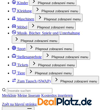
Kinder
Přepnout zobrazení menu
Kleidung
Přepnout zobrazení menu
Maschinen
Přepnout zobrazení menu
Möbel
Přepnout zobrazení menu
Musik, Bücher, Spiele und Unterhaltung
Přepnout zobrazení menu
Sport
Přepnout zobrazení menu
Stellenangebote
Přepnout zobrazení menu
Tickets
Přepnout zobrazení menu
Tiere
Přepnout zobrazení menu
Zum Tausch (SWAP)
Přepnout zobrazení menu
Merkliste
Meine Inserate
Kostenlos inserieren
Zpět na hlavní stránku