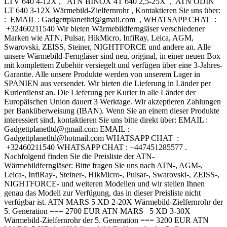
LTV 640 4-12X , ATN BINOX 4T 640 2,5-25X , ATN ODIN
LT 640 3-12X Wärmebild-Zielfernrohr , Kontaktieren Sie uns über:
: EMAIL : Gadgettplanetltd@gmail.com , WHATSAPP CHAT :
+32460211540 Wir bieten Wärmebildferngläser verschiedener
Marken wie ATN, Pulsar, HikMicro, InfiRay, Leica, AGM,
Swarovski, ZEISS, Steiner, NIGHTFORCE und andere an. Alle
unsere Wärmebild-Ferngläser sind neu, original, in einer neuen Box
mit komplettem Zubehör versiegelt und verfügen über eine 3-Jahres-
Garantie. Alle unsere Produkte werden von unserem Lager in
SPANIEN aus versendet. Wir bieten die Lieferung in Länder per
Kurierdienst an. Die Lieferung per Kurier in alle Länder der
Europäischen Union dauert 3 Werktage. Wir akzeptieren Zahlungen
per Banküberweisung (IBAN). Wenn Sie an einem dieser Produkte
interessiert sind, kontaktieren Sie uns bitte direkt über: EMAIL :
Gadgettplanetltd@gmail.com EMAIL :
Gadgettplanetltd@hotmail.com WHATSAPP CHAT :
+32460211540 WHATSAPP CHAT : +447451285577 .
Nachfolgend finden Sie die Preisliste der ATN-
Wärmebildferngläser: Bitte fragen Sie uns nach ATN-, AGM-,
Leica-, InfiRay-, Steiner-, HikMicro-, Pulsar-, Swarovski-, ZEISS-,
NIGHTFORCE- und weiteren Modellen und wir stellen Ihnen
genau das Modell zur Verfügung, das in dieser Preisliste nicht
verfügbar ist. ATN MARS 5 XD 2-20X Wärmebild-Zielfernrohr der
5. Generation === 2700 EUR ATN MARS 5 XD 3-30X
Wärmebild-Zielfernrohr der 5. Generation === 3200 EUR ATN