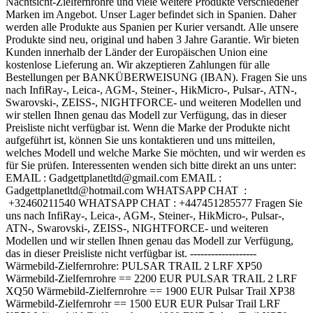
Nachtsicht-Zielfernrohre und viele weitere Produkte verschiedener
Marken im Angebot. Unser Lager befindet sich in Spanien. Daher
werden alle Produkte aus Spanien per Kurier versandt. Alle unsere
Produkte sind neu, original und haben 3 Jahre Garantie. Wir bieten
Kunden innerhalb der Länder der Europäischen Union eine
kostenlose Lieferung an. Wir akzeptieren Zahlungen für alle
Bestellungen per BANKÜBERWEISUNG (IBAN). Fragen Sie uns
nach InfiRay-, Leica-, AGM-, Steiner-, HikMicro-, Pulsar-, ATN-,
Swarovski-, ZEISS-, NIGHTFORCE- und weiteren Modellen und
wir stellen Ihnen genau das Modell zur Verfügung, das in dieser
Preisliste nicht verfügbar ist. Wenn die Marke der Produkte nicht
aufgeführt ist, können Sie uns kontaktieren und uns mitteilen,
welches Modell und welche Marke Sie möchten, und wir werden es
für Sie prüfen. Interessenten wenden sich bitte direkt an uns unter:
EMAIL : Gadgettplanetltd@gmail.com EMAIL :
Gadgettplanetltd@hotmail.com WHATSAPP CHAT :
+32460211540 WHATSAPP CHAT : +447451285577 Fragen Sie
uns nach InfiRay-, Leica-, AGM-, Steiner-, HikMicro-, Pulsar-,
ATN-, Swarovski-, ZEISS-, NIGHTFORCE- und weiteren
Modellen und wir stellen Ihnen genau das Modell zur Verfügung,
das in dieser Preisliste nicht verfügbar ist. -------------------
Wärmebild-Zielfernrohre: PULSAR TRAIL 2 LRF XP50
Wärmebild-Zielfernrohre == 2200 EUR PULSAR TRAIL 2 LRF
XQ50 Wärmebild-Zielfernrohre == 1900 EUR Pulsar Trail XP38
Wärmebild-Zielfernrohr == 1500 EUR EUR Pulsar Trail LRF