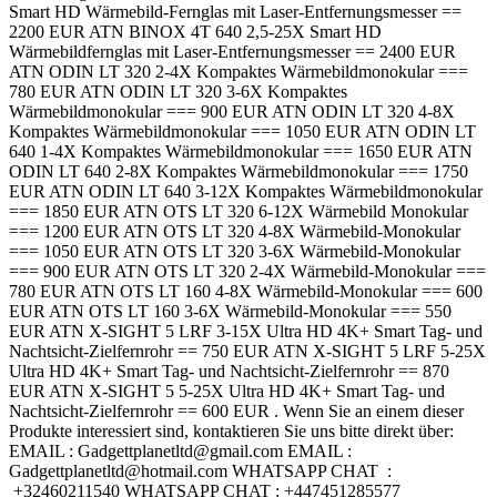
Smart HD Wärmebild-Fernglas mit Laser-Entfernungsmesser ==
2200 EUR ATN BINOX 4T 640 2,5-25X Smart HD
Wärmebildfernglas mit Laser-Entfernungsmesser == 2400 EUR
ATN ODIN LT 320 2-4X Kompaktes Wärmebildmonokular ===
780 EUR ATN ODIN LT 320 3-6X Kompaktes
Wärmebildmonokular === 900 EUR ATN ODIN LT 320 4-8X
Kompaktes Wärmebildmonokular === 1050 EUR ATN ODIN LT
640 1-4X Kompaktes Wärmebildmonokular === 1650 EUR ATN
ODIN LT 640 2-8X Kompaktes Wärmebildmonokular === 1750
EUR ATN ODIN LT 640 3-12X Kompaktes Wärmebildmonokular
=== 1850 EUR ATN OTS LT 320 6-12X Wärmebild Monokular
=== 1200 EUR ATN OTS LT 320 4-8X Wärmebild-Monokular
=== 1050 EUR ATN OTS LT 320 3-6X Wärmebild-Monokular
=== 900 EUR ATN OTS LT 320 2-4X Wärmebild-Monokular ===
780 EUR ATN OTS LT 160 4-8X Wärmebild-Monokular === 600
EUR ATN OTS LT 160 3-6X Wärmebild-Monokular === 550
EUR ATN X-SIGHT 5 LRF 3-15X Ultra HD 4K+ Smart Tag- und
Nachtsicht-Zielfernrohr == 750 EUR ATN X-SIGHT 5 LRF 5-25X
Ultra HD 4K+ Smart Tag- und Nachtsicht-Zielfernrohr == 870
EUR ATN X-SIGHT 5 5-25X Ultra HD 4K+ Smart Tag- und
Nachtsicht-Zielfernrohr == 600 EUR . Wenn Sie an einem dieser
Produkte interessiert sind, kontaktieren Sie uns bitte direkt über:
EMAIL : Gadgettplanetltd@gmail.com EMAIL :
Gadgettplanetltd@hotmail.com WHATSAPP CHAT :
+32460211540 WHATSAPP CHAT : +447451285577