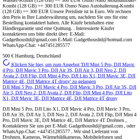
Wander-Kombi (128 GB) == 300 EUR Osmo Nano Mountainbike-
Kombi (128 GB) == 300 EUR Osmo Nano Autohalterung-Kombi
(128 GB) == 300 EUR Unsere Preisliste ist in Euro. Wir rechnen
den Preis in Ihre Landeswährung um, nachdem Sie uns für eine
Bestellung kontaktiert haben. Alle Käufe beinhalten eine
Händlergarantie und eine Quittung. . Interessierte Käufer
kontaktieren uns bitte direkt über: E-Mail:
Gadgethousltd@gmail.com E-Mail: Gadgethousltd@hotmail.com
WhatsApp-Chat: +447451285577
500 €
Hamburg, Deutschland
Klicken Sie hier, um zum Angebot 'DJI Mini 5 Pro, DJI Mavic
4 Pro, DJI Mavic 3 Pro, DJI Air 3S, DJI Air 3, DJI Neo 2, DJI
Avata 2, DJI Flip, DJI Mini 4 Pro, DJI Lito X1, DJI Mavic 3E, DJI
Matrice 4E, DJI Matrice 4T drony' zu gelangen
DJI Mini 5 Pro, DJI Mavic 4 Pro, DJI Mavic 3 Pro, DJI Air 3S, DJI
Air 3, DJI Neo 2, DJI Avata 2, DJI Flip, DJI Mini 4 Pro, DJI Lito
X1, DJI Mavic 3E, DJI Matrice 4E, DJI Matrice 4T drony
DJI Mini 5 Pro, DJI Lito X1, DJI Mavic 4 Pro, DJI Mavic 3 Pro,
DJI Air 3S, DJI Air 3, DJI Neo 2, DJI Avata 2, DJI Flip, DJI Mini 4
Pro, DJI Mavic 3E, DJI Matrice 4E, DJI Matrice 4T Drohnen ,
Kontaktieren Sie uns per E-Mail: Gadgethousltd@gmail.com , oder
WhatsApp-Chat: +447451285577 . Wir sind Lieferant von
Drohnen, Kameras, Wärmebildkameras, Mobiltelefonen und