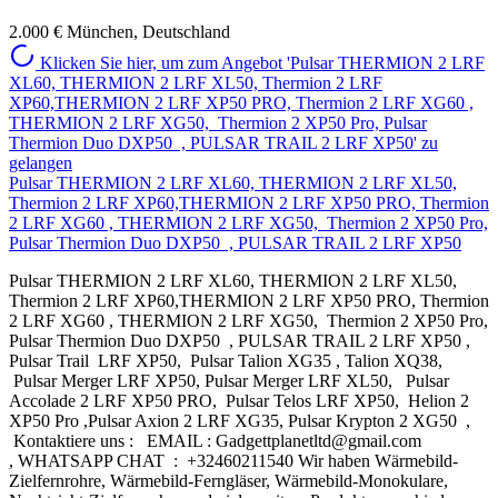
2.000 €
München, Deutschland
Klicken Sie hier, um zum Angebot 'Pulsar THERMION 2 LRF
XL60, THERMION 2 LRF XL50, Thermion 2 LRF
XP60,THERMION 2 LRF XP50 PRO, Thermion 2 LRF XG60 ,
THERMION 2 LRF XG50, Thermion 2 XP50 Pro, Pulsar
Thermion Duo DXP50 , PULSAR TRAIL 2 LRF XP50' zu
gelangen
Pulsar THERMION 2 LRF XL60, THERMION 2 LRF XL50,
Thermion 2 LRF XP60,THERMION 2 LRF XP50 PRO, Thermion
2 LRF XG60 , THERMION 2 LRF XG50, Thermion 2 XP50 Pro,
Pulsar Thermion Duo DXP50 , PULSAR TRAIL 2 LRF XP50
Pulsar THERMION 2 LRF XL60, THERMION 2 LRF XL50,
Thermion 2 LRF XP60,THERMION 2 LRF XP50 PRO, Thermion
2 LRF XG60 , THERMION 2 LRF XG50, Thermion 2 XP50 Pro,
Pulsar Thermion Duo DXP50 , PULSAR TRAIL 2 LRF XP50 ,
Pulsar Trail LRF XP50, Pulsar Talion XG35 , Talion XQ38,
Pulsar Merger LRF XP50, Pulsar Merger LRF XL50, Pulsar
Accolade 2 LRF XP50 PRO, Pulsar Telos LRF XP50, Helion 2
XP50 Pro ,Pulsar Axion 2 LRF XG35, Pulsar Krypton 2 XG50 ,
Kontaktiere uns : EMAIL : Gadgettplanetltd@gmail.com
, WHATSAPP CHAT : +32460211540 Wir haben Wärmebild-
Zielfernrohre, Wärmebild-Ferngläser, Wärmebild-Monokulare,