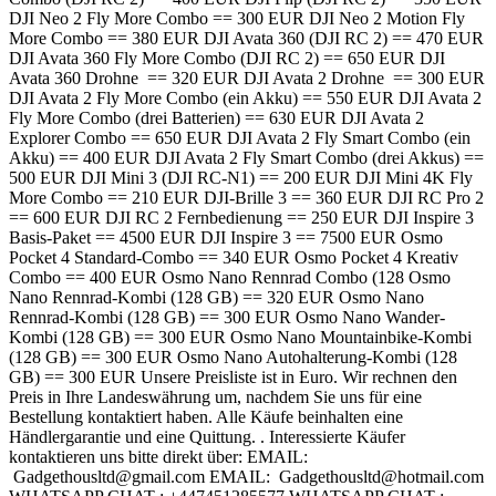
DJI Neo 2 Fly More Combo == 300 EUR DJI Neo 2 Motion Fly
More Combo == 380 EUR DJI Avata 360 (DJI RC 2) == 470 EUR
DJI Avata 360 Fly More Combo (DJI RC 2) == 650 EUR DJI
Avata 360 Drohne == 320 EUR DJI Avata 2 Drohne == 300 EUR
DJI Avata 2 Fly More Combo (ein Akku) == 550 EUR DJI Avata 2
Fly More Combo (drei Batterien) == 630 EUR DJI Avata 2
Explorer Combo == 650 EUR DJI Avata 2 Fly Smart Combo (ein
Akku) == 400 EUR DJI Avata 2 Fly Smart Combo (drei Akkus) ==
500 EUR DJI Mini 3 (DJI RC-N1) == 200 EUR DJI Mini 4K Fly
More Combo == 210 EUR DJI-Brille 3 == 360 EUR DJI RC Pro 2
== 600 EUR DJI RC 2 Fernbedienung == 250 EUR DJI Inspire 3
Basis-Paket == 4500 EUR DJI Inspire 3 == 7500 EUR Osmo
Pocket 4 Standard-Combo == 340 EUR Osmo Pocket 4 Kreativ
Combo == 400 EUR Osmo Nano Rennrad Combo (128 Osmo
Nano Rennrad-Kombi (128 GB) == 320 EUR Osmo Nano
Rennrad-Kombi (128 GB) == 300 EUR Osmo Nano Wander-
Kombi (128 GB) == 300 EUR Osmo Nano Mountainbike-Kombi
(128 GB) == 300 EUR Osmo Nano Autohalterung-Kombi (128
GB) == 300 EUR Unsere Preisliste ist in Euro. Wir rechnen den
Preis in Ihre Landeswährung um, nachdem Sie uns für eine
Bestellung kontaktiert haben. Alle Käufe beinhalten eine
Händlergarantie und eine Quittung. . Interessierte Käufer
kontaktieren uns bitte direkt über: EMAIL:
Gadgethousltd@gmail.com EMAIL: Gadgethousltd@hotmail.com