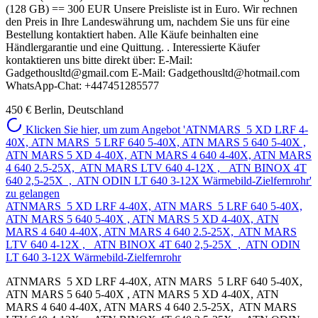
(128 GB) == 300 EUR Unsere Preisliste ist in Euro. Wir rechnen
den Preis in Ihre Landeswährung um, nachdem Sie uns für eine
Bestellung kontaktiert haben. Alle Käufe beinhalten eine
Händlergarantie und eine Quittung. . Interessierte Käufer
kontaktieren uns bitte direkt über: E-Mail:
Gadgethousltd@gmail.com E-Mail: Gadgethousltd@hotmail.com
WhatsApp-Chat: +447451285577
450 €
Berlin, Deutschland
Klicken Sie hier, um zum Angebot 'ATNMARS 5 XD LRF 4-
40X, ATN MARS 5 LRF 640 5-40X, ATN MARS 5 640 5-40X ,
ATN MARS 5 XD 4-40X, ATN MARS 4 640 4-40X, ATN MARS
4 640 2.5-25X, ATN MARS LTV 640 4-12X , ATN BINOX 4T
640 2,5-25X , ATN ODIN LT 640 3-12X Wärmebild-Zielfernrohr'
zu gelangen
ATNMARS 5 XD LRF 4-40X, ATN MARS 5 LRF 640 5-40X,
ATN MARS 5 640 5-40X , ATN MARS 5 XD 4-40X, ATN
MARS 4 640 4-40X, ATN MARS 4 640 2.5-25X, ATN MARS
LTV 640 4-12X , ATN BINOX 4T 640 2,5-25X , ATN ODIN
LT 640 3-12X Wärmebild-Zielfernrohr
ATNMARS 5 XD LRF 4-40X, ATN MARS 5 LRF 640 5-40X,
ATN MARS 5 640 5-40X , ATN MARS 5 XD 4-40X, ATN
MARS 4 640 4-40X, ATN MARS 4 640 2.5-25X, ATN MARS