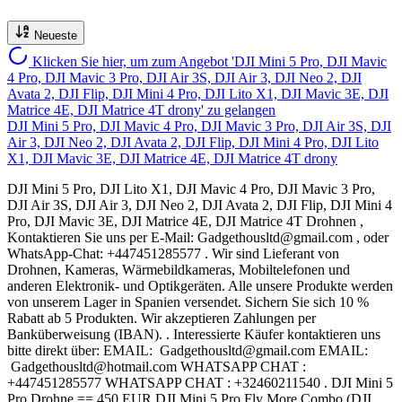
Neueste
Klicken Sie hier, um zum Angebot 'DJI Mini 5 Pro, DJI Mavic
4 Pro, DJI Mavic 3 Pro, DJI Air 3S, DJI Air 3, DJI Neo 2, DJI
Avata 2, DJI Flip, DJI Mini 4 Pro, DJI Lito X1, DJI Mavic 3E, DJI
Matrice 4E, DJI Matrice 4T drony' zu gelangen
DJI Mini 5 Pro, DJI Mavic 4 Pro, DJI Mavic 3 Pro, DJI Air 3S, DJI
Air 3, DJI Neo 2, DJI Avata 2, DJI Flip, DJI Mini 4 Pro, DJI Lito
X1, DJI Mavic 3E, DJI Matrice 4E, DJI Matrice 4T drony
DJI Mini 5 Pro, DJI Lito X1, DJI Mavic 4 Pro, DJI Mavic 3 Pro,
DJI Air 3S, DJI Air 3, DJI Neo 2, DJI Avata 2, DJI Flip, DJI Mini 4
Pro, DJI Mavic 3E, DJI Matrice 4E, DJI Matrice 4T Drohnen ,
Kontaktieren Sie uns per E-Mail: Gadgethousltd@gmail.com , oder
WhatsApp-Chat: +447451285577 . Wir sind Lieferant von
Drohnen, Kameras, Wärmebildkameras, Mobiltelefonen und
anderen Elektronik- und Optikgeräten. Alle unsere Produkte werden
von unserem Lager in Spanien versendet. Sichern Sie sich 10 %
Rabatt ab 5 Produkten. Wir akzeptieren Zahlungen per
Banküberweisung (IBAN). . Interessierte Käufer kontaktieren uns
bitte direkt über: EMAIL: Gadgethousltd@gmail.com EMAIL:
Gadgethousltd@hotmail.com WHATSAPP CHAT :
+447451285577 WHATSAPP CHAT : +32460211540 . DJI Mini 5
Pro Drohne == 450 EUR DJI Mini 5 Pro Fly More Combo (DJI