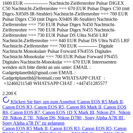
1600 EUR ---------------- Nachtsicht-Zielfernrohre Pulsar DIGEX
С50 Nachtsicht-Zielfernrohre === 670 EUR Pulsar Digex C50 (mit
Digex-X850S IR-Strahler) Nachtsicht-Zielfernrohre === 700 EUR
Pulsar Digex C50 (mit Digex-X940S IR-Strahler) Nachtsicht-
Zielfernrohre === 750 EUR Pulsar Digex N450 Nachtsicht-
Zielfernrohre === 700 EUR Pulsar Digex N455 Nachtsicht-
Zielfernrohre === 730 EUR Pulsar DS Ultra N450 LRF
Nachtsicht-Zielfernrohre === 840 EUR Pulsar DS Ultra N455 LRF
Nachtsicht-Zielfernrohre === 700 EUR ------------- Digitale
Nachtsicht Monokulare Pulsar Forward FN455S Digitales
Nachtsicht-Monokular === 700 EUR Pulsar Forward FN455
Digitales Nachtsicht-Monokular === 670 EUR Interessenten
wenden sich bitte direkt an uns unter: EMAIL :
Gadgettplanetltd@gmail.com EMAIL :
Gadgettplanetltd@hotmail.com WHATSAPP CHAT :
+32460211540 WHATSAPP CHAT : +447451285577
2.200 €
Klicken Sie hier, um zum Angebot 'Canon EOS R5 Mark II,
Canon EOS R3, Canon EOS R5, Canon R6 Mark II, Canon EOS
R6, Canon EOS R7, Canon EOS 1D X Mark III, Nikon Z9, Nikon
Z8, Nikon Z 7II, Nikon D6, Nikon D780 , Sony Alpha A7R III ,
Sony Alpha a7R IV' zu gelangen
Canon EOS R5 Mark II, Canon EOS R3, Canon EOS R5, Canon