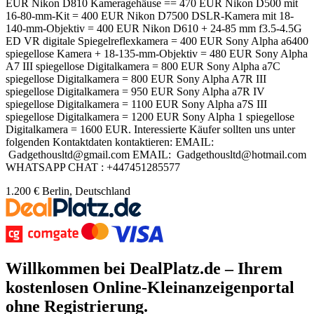
EUR Nikon D810 Kameragehäuse == 470 EUR Nikon D500 mit
16-80-mm-Kit = 400 EUR Nikon D7500 DSLR-Kamera mit 18-
140-mm-Objektiv = 400 EUR Nikon D610 + 24-85 mm f3.5-4.5G
ED VR digitale Spiegelreflexkamera = 400 EUR Sony Alpha a6400
spiegellose Kamera + 18-135-mm-Objektiv = 480 EUR Sony Alpha
A7 III spiegellose Digitalkamera = 800 EUR Sony Alpha a7C
spiegellose Digitalkamera = 800 EUR Sony Alpha A7R III
spiegellose Digitalkamera = 950 EUR Sony Alpha a7R IV
spiegellose Digitalkamera = 1100 EUR Sony Alpha a7S III
spiegellose Digitalkamera = 1200 EUR Sony Alpha 1 spiegellose
Digitalkamera = 1600 EUR. Interessierte Käufer sollten uns unter
folgenden Kontaktdaten kontaktieren: EMAIL:
Gadgethousltd@gmail.com EMAIL: Gadgethousltd@hotmail.com
WHATSAPP CHAT : +447451285577
1.200 €
Berlin, Deutschland
Willkommen bei DealPlatz.de – Ihrem
kostenlosen
Online-Kleinanzeigenportal
ohne Registrierung
.