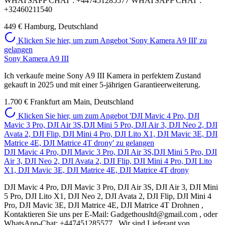
WHATSAPP CHAT : +447451285577 WHATSAPP CHAT :
+32460211540
449 €
Hamburg, Deutschland
Klicken Sie hier, um zum Angebot 'Sony Kamera A9 III' zu
gelangen
Sony Kamera A9 III
Ich verkaufe meine Sony A9 III Kamera in perfektem Zustand
gekauft in 2025 und mit einer 5-jährigen Garantieerweiterung.
1.700 €
Frankfurt am Main, Deutschland
Klicken Sie hier, um zum Angebot 'DJI Mavic 4 Pro, DJI
Mavic 3 Pro, DJI Air 3S,DJI Mini 5 Pro, DJI Air 3, DJI Neo 2, DJI
Avata 2, DJI Flip, DJI Mini 4 Pro, DJI Lito X1, DJI Mavic 3E, DJI
Matrice 4E, DJI Matrice 4T drony' zu gelangen
DJI Mavic 4 Pro, DJI Mavic 3 Pro, DJI Air 3S,DJI Mini 5 Pro, DJI
Air 3, DJI Neo 2, DJI Avata 2, DJI Flip, DJI Mini 4 Pro, DJI Lito
X1, DJI Mavic 3E, DJI Matrice 4E, DJI Matrice 4T drony
DJI Mavic 4 Pro, DJI Mavic 3 Pro, DJI Air 3S, DJI Air 3, DJI Mini
5 Pro, DJI Lito X1, DJI Neo 2, DJI Avata 2, DJI Flip, DJI Mini 4
Pro, DJI Mavic 3E, DJI Matrice 4E, DJI Matrice 4T Drohnen ,
Kontaktieren Sie uns per E-Mail: Gadgethousltd@gmail.com , oder
WhatsApp-Chat: +447451285577 . Wir sind Lieferant von