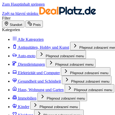
Zum Hauptinhalt springen
Zpět na hlavní stránku
Filter
Standort
Preis
Kategorien
Alle Kategorien
Antiquitäten, Hobby und Kunst
Přepnout zobrazení me
Auto-moto
Přepnout zobrazení menu
Dienstleistungen
Přepnout zobrazení menu
Elektrizität und Computer
Přepnout zobrazení menu
Gesundheit und Schönheit
Přepnout zobrazení menu
Haus, Wohnung und Garten
Přepnout zobrazení menu
Immobilien
Přepnout zobrazení menu
Kinder
Přepnout zobrazení menu