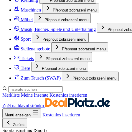
Kleidung
Přepnout zobrazení menu
Maschinen
Přepnout zobrazení menu
Möbel
Přepnout zobrazení menu
Musik, Bücher, Spiele und Unterhaltung
Přepnout zob
Sport
Přepnout zobrazení menu
Stellenangebote
Přepnout zobrazení menu
Tickets
Přepnout zobrazení menu
Tiere
Přepnout zobrazení menu
Zum Tausch (SWAP)
Přepnout zobrazení menu
Merkliste
Meine Inserate
Kostenlos inserieren
Zpět na hlavní stránku
Kostenlos inserieren
Menü anzeigen
Zurück
Sportausrüstung
(Sport)