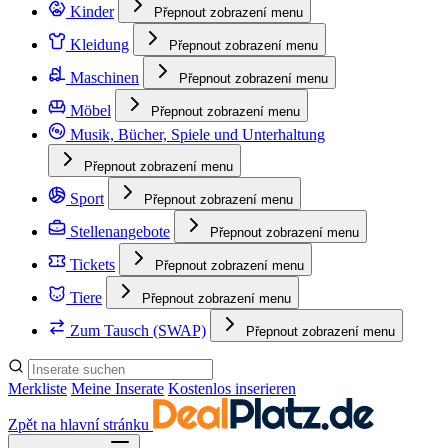
Kinder
Přepnout zobrazení menu
Kleidung
Přepnout zobrazení menu
Maschinen
Přepnout zobrazení menu
Möbel
Přepnout zobrazení menu
Musik, Bücher, Spiele und Unterhaltung
Přepnout zobrazení menu
Sport
Přepnout zobrazení menu
Stellenangebote
Přepnout zobrazení menu
Tickets
Přepnout zobrazení menu
Tiere
Přepnout zobrazení menu
Zum Tausch (SWAP)
Přepnout zobrazení menu
Merkliste
Meine Inserate
Kostenlos inserieren
Zpět na hlavní stránku