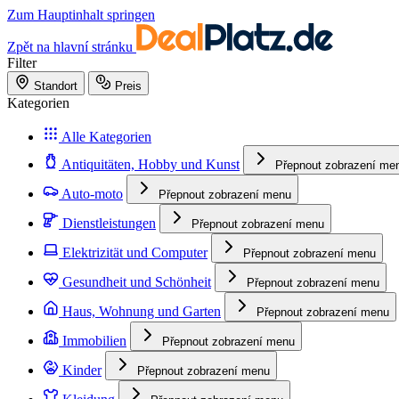
Zum Hauptinhalt springen
Zpět na hlavní stránku
Filter
Standort
Preis
Kategorien
Alle Kategorien
Antiquitäten, Hobby und Kunst
Přepnout zobrazení me
Auto-moto
Přepnout zobrazení menu
Dienstleistungen
Přepnout zobrazení menu
Elektrizität und Computer
Přepnout zobrazení menu
Gesundheit und Schönheit
Přepnout zobrazení menu
Haus, Wohnung und Garten
Přepnout zobrazení menu
Immobilien
Přepnout zobrazení menu
Kinder
Přepnout zobrazení menu