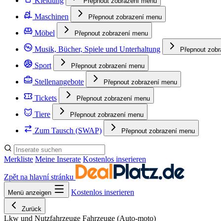
Kleidung
Přepnout zobrazení menu
Maschinen
Přepnout zobrazení menu
Möbel
Přepnout zobrazení menu
Musik, Bücher, Spiele und Unterhaltung
Přepnout zob
Sport
Přepnout zobrazení menu
Stellenangebote
Přepnout zobrazení menu
Tickets
Přepnout zobrazení menu
Tiere
Přepnout zobrazení menu
Zum Tausch (SWAP)
Přepnout zobrazení menu
Merkliste
Meine Inserate
Kostenlos inserieren
Zpět na hlavní stránku
Kostenlos inserieren
Menü anzeigen
Zurück
Lkw und Nutzfahrzeuge Fahrzeuge
(Auto-moto)