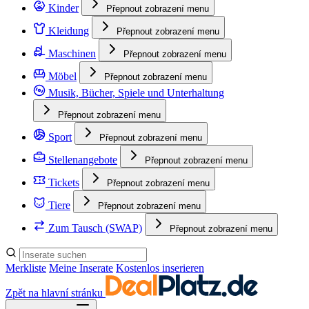
Kinder
Přepnout zobrazení menu
Kleidung
Přepnout zobrazení menu
Maschinen
Přepnout zobrazení menu
Möbel
Přepnout zobrazení menu
Musik, Bücher, Spiele und Unterhaltung
Přepnout zobrazení menu
Sport
Přepnout zobrazení menu
Stellenangebote
Přepnout zobrazení menu
Tickets
Přepnout zobrazení menu
Tiere
Přepnout zobrazení menu
Zum Tausch (SWAP)
Přepnout zobrazení menu
Merkliste
Meine Inserate
Kostenlos inserieren
Zpět na hlavní stránku