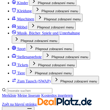
Kinder
Přepnout zobrazení menu
Kleidung
Přepnout zobrazení menu
Maschinen
Přepnout zobrazení menu
Möbel
Přepnout zobrazení menu
Musik, Bücher, Spiele und Unterhaltung
Přepnout zobrazení menu
Sport
Přepnout zobrazení menu
Stellenangebote
Přepnout zobrazení menu
Tickets
Přepnout zobrazení menu
Tiere
Přepnout zobrazení menu
Zum Tausch (SWAP)
Přepnout zobrazení menu
Merkliste
Meine Inserate
Kostenlos inserieren
Zpět na hlavní stránku