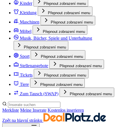
Kinder
Přepnout zobrazení menu
Kleidung
Přepnout zobrazení menu
Maschinen
Přepnout zobrazení menu
Möbel
Přepnout zobrazení menu
Musik, Bücher, Spiele und Unterhaltung
Přepnout zobrazení menu
Sport
Přepnout zobrazení menu
Stellenangebote
Přepnout zobrazení menu
Tickets
Přepnout zobrazení menu
Tiere
Přepnout zobrazení menu
Zum Tausch (SWAP)
Přepnout zobrazení menu
Merkliste
Meine Inserate
Kostenlos inserieren
Zpět na hlavní stránku