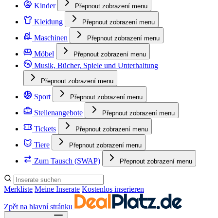
Kinder
Přepnout zobrazení menu
Kleidung
Přepnout zobrazení menu
Maschinen
Přepnout zobrazení menu
Möbel
Přepnout zobrazení menu
Musik, Bücher, Spiele und Unterhaltung
Přepnout zobrazení menu
Sport
Přepnout zobrazení menu
Stellenangebote
Přepnout zobrazení menu
Tickets
Přepnout zobrazení menu
Tiere
Přepnout zobrazení menu
Zum Tausch (SWAP)
Přepnout zobrazení menu
Merkliste
Meine Inserate
Kostenlos inserieren
Zpět na hlavní stránku