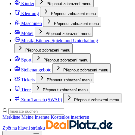
Kinder
Přepnout zobrazení menu
Kleidung
Přepnout zobrazení menu
Maschinen
Přepnout zobrazení menu
Möbel
Přepnout zobrazení menu
Musik, Bücher, Spiele und Unterhaltung
Přepnout zobrazení menu
Sport
Přepnout zobrazení menu
Stellenangebote
Přepnout zobrazení menu
Tickets
Přepnout zobrazení menu
Tiere
Přepnout zobrazení menu
Zum Tausch (SWAP)
Přepnout zobrazení menu
Merkliste
Meine Inserate
Kostenlos inserieren
Zpět na hlavní stránku