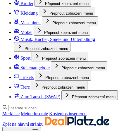
Kinder
Přepnout zobrazení menu
Kleidung
Přepnout zobrazení menu
Maschinen
Přepnout zobrazení menu
Möbel
Přepnout zobrazení menu
Musik, Bücher, Spiele und Unterhaltung
Přepnout zobrazení menu
Sport
Přepnout zobrazení menu
Stellenangebote
Přepnout zobrazení menu
Tickets
Přepnout zobrazení menu
Tiere
Přepnout zobrazení menu
Zum Tausch (SWAP)
Přepnout zobrazení menu
Merkliste
Meine Inserate
Kostenlos inserieren
Zpět na hlavní stránku