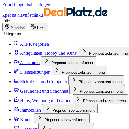
Zum Hauptinhalt springen
Zpět na hlavní stránku
Filter
Standort
Preis
Kategorien
Alle Kategorien
Antiquitäten, Hobby und Kunst
Přepnout zobrazení me
Auto-moto
Přepnout zobrazení menu
Dienstleistungen
Přepnout zobrazení menu
Elektrizität und Computer
Přepnout zobrazení menu
Gesundheit und Schönheit
Přepnout zobrazení menu
Haus, Wohnung und Garten
Přepnout zobrazení menu
Immobilien
Přepnout zobrazení menu
Kinder
Přepnout zobrazení menu