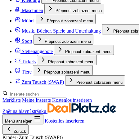
Kleidung
Přepnout zobrazení menu
Maschinen
Přepnout zobrazení menu
Möbel
Přepnout zobrazení menu
Musik, Bücher, Spiele und Unterhaltung
Přepnout zob
Sport
Přepnout zobrazení menu
Stellenangebote
Přepnout zobrazení menu
Tickets
Přepnout zobrazení menu
Tiere
Přepnout zobrazení menu
Zum Tausch (SWAP)
Přepnout zobrazení menu
Merkliste
Meine Inserate
Kostenlos inserieren
Zpět na hlavní stránku
Kostenlos inserieren
Menü anzeigen
Zurück
Kinder
(Zum Tausch (SWAP))