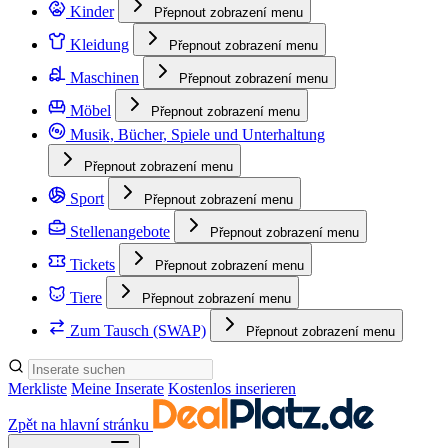
Kinder
Přepnout zobrazení menu
Kleidung
Přepnout zobrazení menu
Maschinen
Přepnout zobrazení menu
Möbel
Přepnout zobrazení menu
Musik, Bücher, Spiele und Unterhaltung
Přepnout zobrazení menu
Sport
Přepnout zobrazení menu
Stellenangebote
Přepnout zobrazení menu
Tickets
Přepnout zobrazení menu
Tiere
Přepnout zobrazení menu
Zum Tausch (SWAP)
Přepnout zobrazení menu
Merkliste
Meine Inserate
Kostenlos inserieren
Zpět na hlavní stránku