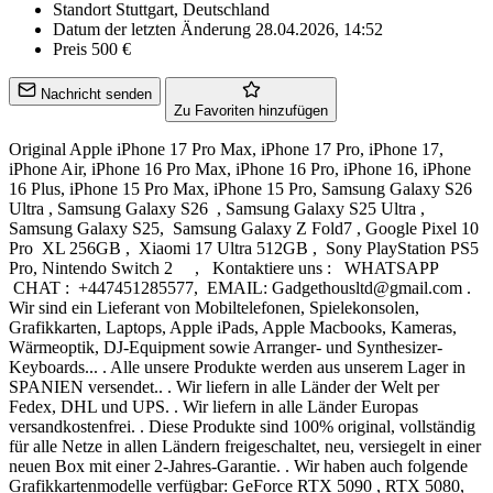
Standort
Stuttgart, Deutschland
Datum der letzten Änderung
28.04.2026, 14:52
Preis
500 €
Nachricht senden
Zu Favoriten hinzufügen
Original Apple iPhone 17 Pro Max, iPhone 17 Pro, iPhone 17,
iPhone Air, iPhone 16 Pro Max, iPhone 16 Pro, iPhone 16, iPhone
16 Plus, iPhone 15 Pro Max, iPhone 15 Pro, Samsung Galaxy S26
Ultra , Samsung Galaxy S26 , Samsung Galaxy S25 Ultra ,
Samsung Galaxy S25, Samsung Galaxy Z Fold7 , Google Pixel 10
Pro XL 256GB , Xiaomi 17 Ultra 512GB , Sony PlayStation PS5
Pro, Nintendo Switch 2 , Kontaktiere uns : WHATSAPP
CHAT : +447451285577, EMAIL: Gadgethousltd@gmail.com .
Wir sind ein Lieferant von Mobiltelefonen, Spielekonsolen,
Grafikkarten, Laptops, Apple iPads, Apple Macbooks, Kameras,
Wärmeoptik, DJ-Equipment sowie Arranger- und Synthesizer-
Keyboards... . Alle unsere Produkte werden aus unserem Lager in
SPANIEN versendet.. . Wir liefern in alle Länder der Welt per
Fedex, DHL und UPS. . Wir liefern in alle Länder Europas
versandkostenfrei. . Diese Produkte sind 100% original, vollständig
für alle Netze in allen Ländern freigeschaltet, neu, versiegelt in einer
neuen Box mit einer 2-Jahres-Garantie. . Wir haben auch folgende
Grafikkartenmodelle verfügbar: GeForce RTX 5090 , RTX 5080,