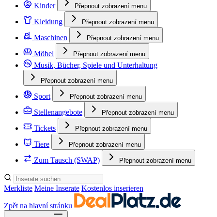
Kinder
Přepnout zobrazení menu
Kleidung
Přepnout zobrazení menu
Maschinen
Přepnout zobrazení menu
Möbel
Přepnout zobrazení menu
Musik, Bücher, Spiele und Unterhaltung
Přepnout zobrazení menu
Sport
Přepnout zobrazení menu
Stellenangebote
Přepnout zobrazení menu
Tickets
Přepnout zobrazení menu
Tiere
Přepnout zobrazení menu
Zum Tausch (SWAP)
Přepnout zobrazení menu
Merkliste
Meine Inserate
Kostenlos inserieren
Zpět na hlavní stránku