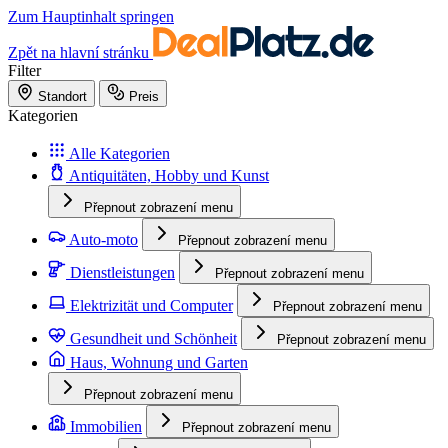
Zum Hauptinhalt springen
Zpět na hlavní stránku
Filter
Standort
Preis
Kategorien
Alle Kategorien
Antiquitäten, Hobby und Kunst
Přepnout zobrazení menu
Auto-moto
Přepnout zobrazení menu
Dienstleistungen
Přepnout zobrazení menu
Elektrizität und Computer
Přepnout zobrazení menu
Gesundheit und Schönheit
Přepnout zobrazení menu
Haus, Wohnung und Garten
Přepnout zobrazení menu
Immobilien
Přepnout zobrazení menu